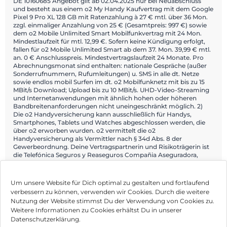
DE 10160685 Angebot gilt ab 02.04.2025 nur bei Neuabschluss
und besteht aus einem o2 My Handy Kaufvertrag mit dem Google
Pixel 9 Pro XL 128 GB mit Ratenzahlung à 27 € mtl. über 36 Mon.
zzgl. einmaliger Anzahlung von 25 € (Gesamtpreis: 997 €) sowie
dem o2 Mobile Unlimited Smart Mobilfunkvertrag mit 24 Mon.
Mindestlaufzeit für mtl. 12,99 €. Sofern keine Kündigung erfolgt,
fallen für o2 Mobile Unlimited Smart ab dem 37. Mon. 39,99 € mtl.
an. 0 € Anschlusspreis. Mindestvertragslaufzeit 24 Monate. Pro
Abrechnungsmonat sind enthalten: nationale Gespräche (außer
Sonderrufnummern, Rufumleitungen) u. SMS in alle dt. Netze
sowie endlos mobil Surfen im dt. o2 Mobilfunknetz mit bis zu 15
MBit/s Download; Upload bis zu 10 MBit/s. UHD-Video-Streaming
und Internetanwendungen mit ähnlich hohen oder höheren
Bandbreitenanforderungen nicht uneingeschränkt möglich. 2)
Die o2 Handyversicherung kann ausschließlich für Handys,
Smartphones, Tablets und Watches abgeschlossen werden, die
über o2 erworben wurden. o2 vermittelt die o2
Handyversicherung als Vermittler nach § 34d Abs. 8 der
Gewerbeordnung. Deine Vertragspartnerin und Risikoträgerin ist
die Telefónica Seguros y Reaseguros Compañia Aseguradora,
S.A.U. Direktion für Deutschland (Telefónica Insurance), Georg-
Brauchle-Ring 50, 80992 München.
Um unsere Website für Dich optimal zu gestalten und fortlaufend
verbessern zu können, verwenden wir Cookies. Durch die weitere
Nutzung der Website stimmst Du der Verwendung von Cookies zu.
Impressum
Weitere Informationen zu Cookies erhältst Du in unserer
Datenschutzerklärung.