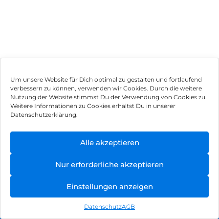
Um unsere Website für Dich optimal zu gestalten und fortlaufend
verbessern zu können, verwenden wir Cookies. Durch die weitere
Nutzung der Website stimmst Du der Verwendung von Cookies zu.
Impressum
Weitere Informationen zu Cookies erhältst Du in unserer
Datenschutzerklärung.
AGB
Datenschutz
Alle akzeptieren
Vertrag widerrufen
Nur erforderliche akzeptieren
Hinweis zur Batterieentsorgung
Einstellungen anzeigen
Newsletter
Datenschutz
AGB
©
2026
, Brodos AG – All Rights Reserved.