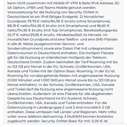
kann nicht zusammen mit Mobile IP VPN & feste IPv6 Adresse, 5G
SA Option, cPBX und Teams Mobile genutzt werden.
Voraussetzung für die Nutzung von Security OnNet in
Deutschland ist ein IPv6 fähiges Endgerät. 2) Monatlicher
Grundpreis 79,79 € netto/94,95 € brutto (ohne Smartphone),
88,19 € netto/104,95 € brutto (mit Smartphone) und 96,60 €
netto/114,95 € brutto (mit Top-Smartphone). Bereitstellungspreis
25,17 € netto/29,95 € brutto. Mindestlaufzeit 24 Monate. Im
monatlichen Grundpreis sind eine Telefon- und eine SMS-Flatrate
in alle dt. Netze (ausgenommen Service- und
Sonderrufnummern) sowie eine Daten Flat mit unbegrenztem
Datenvolumen in Deutschland enthalten. Die HotSpot Flatrate
gilt für die Nutzung an inländischen HotSpots der Telekom
Deutschland GmbH. Zudem beinhaltet der Tarif Roaming mit bis
zu 123 GB pro Monat in der EU, Schweiz, Großbritannien, USA,
Kanada und Türkei mit der Option Basic-Roaming. In der EU ist
Roaming für vorübergehende Reisen mit angemessener Nutzung
(1.000 Minuten und 1.000 SMS pro Monat sowie bis zu 123 GB pro
Monat enthalten). In der Schweiz, Großbritannien, USA, Kanada
und Türkei darf die Nutzung eine angemessene Nutzung nicht
überschreiten. Außerdem ist eine Flatrate für alle abgehenden
Gespräche aus Deutschland ins EU-Ausland, Schweiz,
Großbritannien, USA, Kanada und Türkei enthalten. Für die
Datennutzung in Ländergruppe 2 und 3 sind monatlich 5 GB
enthalten. Diese umfassen 148 Länder und Regionen. Mehr Infos
unter www.telekom.de/roaming. 3 MultiSIM können kostenlos
zugebucht werden. Security OnNet Basic für mtl. 0,00 € ist
optional vorbelegt und täglich kündbar. Ein Angebot von: