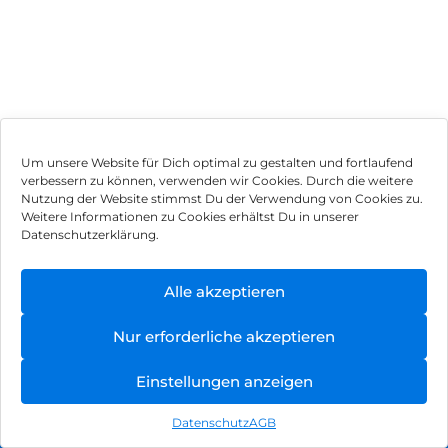
Um unsere Website für Dich optimal zu gestalten und fortlaufend
verbessern zu können, verwenden wir Cookies. Durch die weitere
Nutzung der Website stimmst Du der Verwendung von Cookies zu.
Impressum
Weitere Informationen zu Cookies erhältst Du in unserer
Datenschutzerklärung.
AGB
Datenschutz
Alle akzeptieren
Vertrag widerrufen
Nur erforderliche akzeptieren
Hinweis zur Batterieentsorgung
Einstellungen anzeigen
Newsletter
Datenschutz
AGB
©
2026
, Brodos AG – All Rights Reserved.