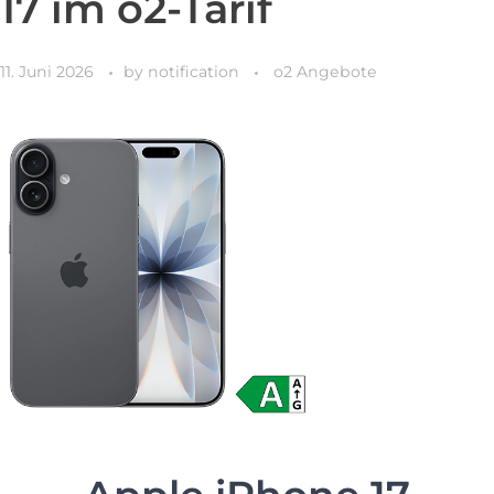
17 im o2-Tarif
11. Juni 2026
by
notification
o2 Angebote