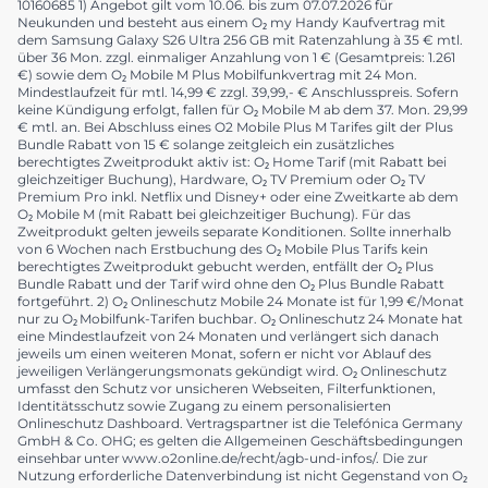
O₂ ist eine Telefónica Marke – Telefónica Germany GmbH & Co. OHG,
Georg-Brauchle-Ring 50, 80992 München, WEEE-Reg.-Nr. DE
10160685 1) Angebot gilt vom 10.06. bis zum 07.07.2026 für
Neukunden und besteht aus einem O₂ my Handy Kaufvertrag mit
dem Samsung Galaxy S26 Ultra 256 GB mit Ratenzahlung à 35 € mtl.
über 36 Mon. zzgl. einmaliger Anzahlung von 1 € (Gesamtpreis: 1.261
€) sowie dem O₂ Mobile M Plus Mobilfunkvertrag mit 24 Mon.
Mindestlaufzeit für mtl. 14,99 € zzgl. 39,99,- € Anschlusspreis. Sofern
keine Kündigung erfolgt, fallen für O₂ Mobile M ab dem 37. Mon. 29,99
€ mtl. an. Bei Abschluss eines O2 Mobile Plus M Tarifes gilt der Plus
Bundle Rabatt von 15 € solange zeitgleich ein zusätzliches
berechtigtes Zweitprodukt aktiv ist: O₂ Home Tarif (mit Rabatt bei