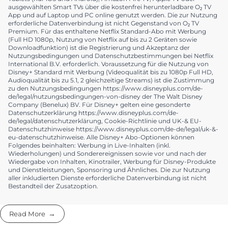
mtl. 14,99 € zzgl. 39,99,- € Anschlusspreis. Sofern keine Kündigung
erfolgt, fallen für O₂ Mobile M ab dem 37. Mon. 29,99 € mtl. an. Pro
Abrechnungsmonat enthalten sind: nationale Gespräche (außer
Sonderrufnummern und Rufumleitungen) u. SMS in alle dt. Netze
sowie 30 GB Datenvolumen für mobiles Surfen mit bis zu 300 MBit/s
(im Durchschnitt: im 5G-Netz 221,7 MBit/s im Down- und 35,3 MBit/s
im Upload; im 4G/LTE-Netz 69,3 MBit/s im Down- und 28,4 MBit/s im
Upload) im dt. O₂ Mobilfunknetz. Nach Verbrauch des enthaltenen
Datenvolumens für den Rest des Abrechnungsmonats bis zu 64
KBit/s. 2 O₂ TV Premium mit Netflix Standard mit Werbung und
Disney+ Standard mit Werbung mit 24 Monaten
Mindestvertragslaufzeit ist hinzubuchbar für alle O₂ Mobilfunk und O₂
Home Tarife für 14,99 € mtl. und ist danach jederzeit kündbar. O₂ TV
Premium bietet Zugang zu drei separaten Diensten, O₂ TV Premium,
Netflix und Disney+. O₂ TV Premium kann auf Smartphone und
Tablets (nur iOS und Android), Amazon Fire TV, Apple TV oder
ausgewählten Smart TVs über die kostenfrei herunterladbare O₂ TV
App und auf Laptop und PC online genutzt werden. Die zur Nutzung
erforderliche Datenverbindung ist nicht Gegenstand von O₂ TV
Premium. Für das enthaltene Netflix Standard-Abo mit Werbung
(Full HD 1080p, Nutzung von Netflix auf bis zu 2 Geräten sowie
Downloadfunktion) ist die Registrierung und Akzeptanz der
Nutzungsbedingungen und Datenschutzbestimmungen bei Netflix
International B.V. erforderlich. Voraussetzung für die Nutzung von
Disney+ Standard mit Werbung (Videoqualität bis zu 1080p Full HD,
Audioqualität bis zu 5.1, 2 gleichzeitige Streams) ist die Zustimmung
zu den Nutzungsbedingungen https://www.disneyplus.com/de-
de/legal/nutzungsbedingungen-von-disney der The Walt Disney