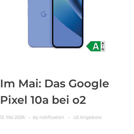
Verlängerungsmonats gekündigt wird. O₂ Onlineschutz umfasst den
Schutz vor unsicheren Webseiten, Filterfunktionen, Identitätsschutz
sowie Zugang zu einem personalisierten Onlineschutz Dashboard.
Vertragspartner ist die Telefónica Germany GmbH & Co. OHG; es
gelten die Allgemeinen Geschäftsbedingungen
einsehbar unter www.o2online.de/recht/agb-und-infos/. Die zur
Nutzung erforderliche Datenverbindung ist nicht Gegenstand von O₂
Onlineschutz.
Read More