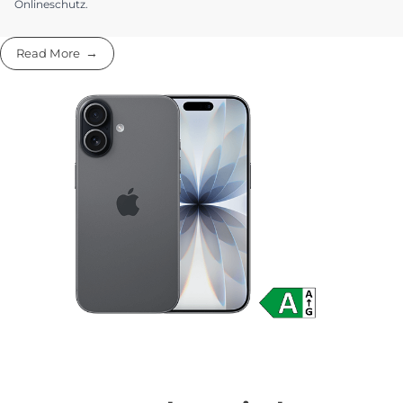
gleichzeitiger Buchung), Hardware, O₂ TV Premium oder O₂ TV
Premium Pro inkl. Netflix und Disney+ oder eine Zweitkarte ab dem
O₂ Mobile M (mit Rabatt bei gleichzeitiger Buchung). Für das
Zweitprodukt gelten jeweils separate Konditionen. Sollte innerhalb
von 6 Wochen nach Erstbuchung des O₂ Mobile Plus Tarifs kein
berechtigtes Zweitprodukt gebucht werden, entfällt der O₂ Plus
Bundle Rabatt und der Tarif wird ohne den O₂ Plus Bundle Rabatt
fortgeführt. 2) O₂ Onlineschutz Mobile 24 Monate ist für 1,99 €/Monat
nur zu O₂ Mobilfunk-Tarifen buchbar. O₂ Onlineschutz 24 Monate hat
eine Mindestlaufzeit von 24 Monaten und verlängert sich danach
jeweils um einen weiteren Monat, sofern er nicht vor Ablauf des
jeweiligen Verlängerungsmonats gekündigt wird. O₂ Onlineschutz
umfasst den Schutz vor unsicheren Webseiten, Filterfunktionen,
Identitätsschutz sowie Zugang zu einem personalisierten
Onlineschutz Dashboard. Vertragspartner ist die Telefónica Germany
GmbH & Co. OHG; es gelten die Allgemeinen Geschäftsbedingungen
einsehbar unter www.o2online.de/recht/agb-und-infos/. Die zur
Nutzung erforderliche Datenverbindung ist nicht Gegenstand von O₂
Onlineschutz.
Read More