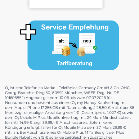
O₂ ist eine Telefónica Marke – Telefónica Germany GmbH & Co. OHG,
Georg-Brauchle-Ring 50, 80992 München, WEEE-Reg.-Nr. DE
10160685 1) Angebot gilt vom 10.06. bis zum 07.07.2026 für
Neukunden und besteht aus einem O₂ my Handy Kaufvertrag mit
dem Apple iPhone 17 256 GB mit Ratenzahlung à 28,50 € mtl. über 36
Mon. zzgl. einmaliger Anzahlung von 1 € (Gesamtpreis: 1.027 €) sowie
dem O₂ Mobile M Plus Mobilfunkvertrag mit 24 Mon. Mindestlaufzeit
für mtl. 14,99 € zzgl. 39,99,- € Anschlusspreis. Sofern keine
Kündigung erfolgt, fallen für O₂ Mobile M ab dem 37. Mon. 29,99 €
mtl. an. Bei Abschluss eines O₂ Mobile Plus M Tarifes gilt der Plus
Bundle Rabatt von 15 € solange zeitgleich ein zusätzliches