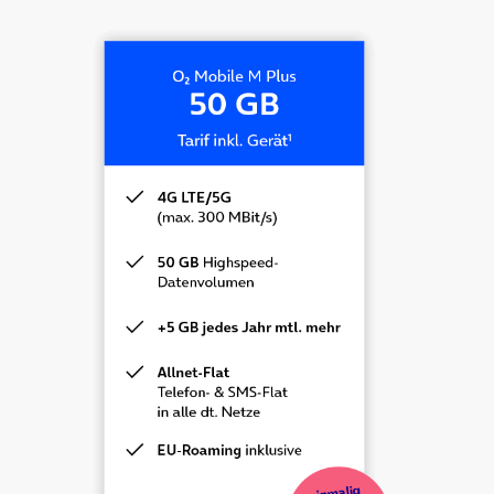
6,9 Zoll Display
Snapdragon® 8 Elite Gen 5 Prozessor
Triple-Kamera Rückseite: 200+50+50/10 Megapixel
Frontkamera: 12 Megapixel
5.000 mAh Akku
Produktdetails
Jetzt Termin vereinbaren