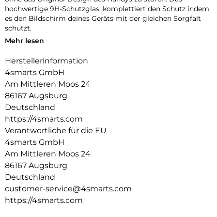
hochwertige 9H-Schutzglas, komplettiert den Schutz indem
es den Bildschirm deines Geräts mit der gleichen Sorgfalt
schützt.
Mehr lesen
Unbeeinträchtigte Bedienung:
Die Schutzhülle und das mitgelieferte 9H-Schutzglas bieten
Herstellerinformation
optimalen Schutz für dein Gerät, ohne die Bedienbarkeit
4smarts GmbH
einzuschränken. Während die Hülle es vor Stößen und
Kratzern bewahrt, schützt das Schutzglas das Display, ohne
Am Mittleren Moos 24
die Touchscreen-Funktionalität zu beeinträchtigen. Erlebe
86167 Augsburg
uneingeschränkte Nutzung und maximalen Schutz in einem
Deutschland
Produkt.
https://4smarts.com
Transparente Eleganz:
Verantwortliche für die EU
Entdecke den Vorteil von Schutz und Ästhetik mit unserer
4smarts GmbH
Hülle. Die Transparenz der Hülle erhält das ursprüngliche
Am Mittleren Moos 24
Design deines Geräts und ermöglicht es, die Farbe und die
86167 Augsburg
Feinheiten deines Geräts voll zur Geltung zu bringen.
Deutschland
customer-service@4smarts.com
https://4smarts.com