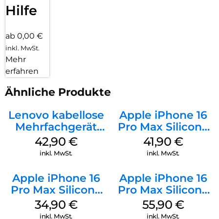
Hilfe
ab 0,00 €
inkl. MwSt.
Mehr
erfahren
Ähnliche Produkte
Lenovo kabellose
Apple iPhone 16
Mehrfachgerät
Pro Max Silicone
Luna Grey
Case MagSafe
42,90
€
41,90
€
Ultramarine
inkl. MwSt.
inkl. MwSt.
Apple iPhone 16
Apple iPhone 16
Pro Max Silicone
Pro Max Silicone
Case MagSafe
Case MagSafe
34,90
€
55,90
€
Denim
Stone Gray
inkl. MwSt.
inkl. MwSt.