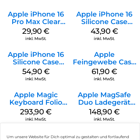
Apple iPhone 16
Apple iPhone 16
Pro Max Clear
Silicone Case
Case MagSafe
MagSafe Plum
29,90
€
43,90
€
Transparent
inkl. MwSt.
inkl. MwSt.
Apple iPhone 16
Apple
Silicone Case
Feingewebe Case
MagSafe Lake
iPhone 15 Pro
54,90
€
61,90
€
Green
MagSafe Schwarz
inkl. MwSt.
inkl. MwSt.
Apple Magic
Apple MagSafe
Keyboard Folio
Duo Ladegerät
iPad 10.9″ (10.Gen.)
Weiß
293,90
€
148,90
€
Weiß
inkl. MwSt.
inkl. MwSt.
Um unsere Website für Dich optimal zu gestalten und fortlaufend