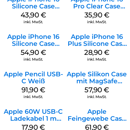
Silicone Case
Pro Clear Case
MagSafe Plum
MagSafe
43,90
€
35,90
€
Transparent
inkl. MwSt.
inkl. MwSt.
Apple iPhone 16
Apple iPhone 16
Silicone Case
Plus Silicone Case
MagSafe Lake
MagSafe Black
54,90
€
28,90
€
Green
inkl. MwSt.
inkl. MwSt.
Apple Pencil USB-
Apple Silikon Case
C Weiß
mit MagSafe
iPhone 14 Pro
91,90
€
57,90
€
(PRODUCT)RED
inkl. MwSt.
inkl. MwSt.
Apple 60W USB-C
Apple
Ladekabel 1 m
Feingewebe Case
Weiß
iPhone 15 Pro
17,90
€
61,90
€