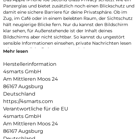
Panzerglas und bietet zusätzlich noch einen Blickschutz und
damit eine sichere Barriere für deine Privatsphäre. Ob im
Zug, im Café oder in einem belebten Raum, der Sichtschutz
hält neugierige Blicke fern. Nur du kannst den Bildschirm
klar sehen, für Außenstehende ist der Inhalt deines
Bildschirms aber nicht sichtbar. So kannst du ungestört
sensible Informationen einsehen, private Nachrichten lesen
oder vertrauliche Dokumente bearbeiten.
Mehr lesen
Einfache Montage:
Herstellerinformation
Unser Second Glass Privacy ist nicht nur robust, sondern
4smarts GmbH
auch einfacher zu montieren wie eine Panzerfolie. Mit dem
mitgelieferten Montagerahmen lässt sich das Schutzglas
Am Mittleren Moos 24
exakt positionieren und dank des Reinigungssets staubfrei
86167 Augsburg
anbringen. Und wenn es Zeit ist, das Glas auszutauschen, ist
Deutschland
das genauso einfach. Mit unserem Second Glas Privacy
https://4smarts.com
erhältst du einen effektiven und benutzerfreundlichen Schutz
Verantwortliche für die EU
für das Display deines Mobilgeräts.
4smarts GmbH
Hochwertig:
Am Mittleren Moos 24
Der Displayschutz stellt einen optimalen Schutz für dein
86167 Augsburg
Smartphone sicher und ermöglicht gleichzeitig die
Deutschland
uneingeschränkte Nutzung des Touchscreens. Trotz seiner