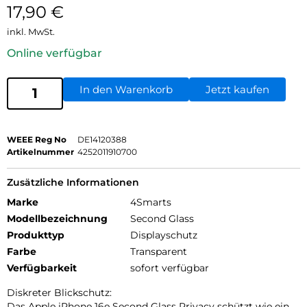
17,90
€
inkl. MwSt.
Online verfügbar
In den Warenkorb
Jetzt kaufen
WEEE Reg No
DE14120388
Artikelnummer
4252011910700
Zusätzliche Informationen
Marke
4Smarts
Modellbezeichnung
Second Glass
Produkttyp
Displayschutz
Farbe
Transparent
Verfügbarkeit
sofort verfügbar
Diskreter Blickschutz:
Das Apple iPhone 16e Second Glass Privacy schützt wie ein