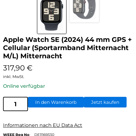
Apple Watch SE (2024) 44 mm GPS +
Cellular (Sportarmband Mitternacht
M/L) Mitternacht
317,90
€
inkl. MwSt.
Online verfügbar
In den Warenkorb
Jetzt kaufen
Informationen nach EU Data Act
WEEE Reg No
DE11169330