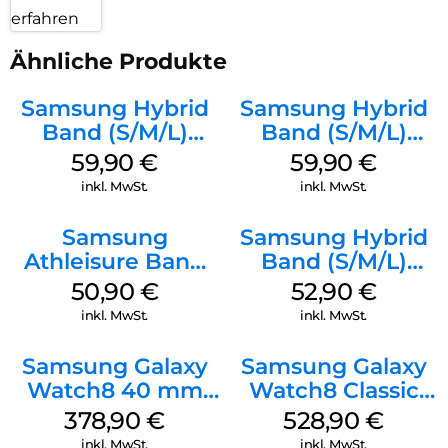
erfahren
Ähnliche Produkte
Samsung Hybrid
Samsung Hybrid
Band (S/M/L)
Band (S/M/L)
Galaxy
Galaxy
59,90
€
59,90
€
Watch8/Watch8
Watch8/Watch8
inkl. MwSt.
inkl. MwSt.
Classic Taupe
Classic Black
Samsung
Samsung Hybrid
Athleisure Band
Band (S/M/L)
(M/L) Galaxy
Galaxy
50,90
€
52,90
€
Watch8/Watch8
Watch8/Watch8
inkl. MwSt.
inkl. MwSt.
Classic Green
Classic White
Samsung Galaxy
Samsung Galaxy
Watch8 40 mm
Watch8 Classic
Graphite
Black
378,90
€
528,90
€
inkl. MwSt.
inkl. MwSt.