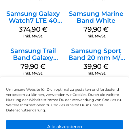
Samsung Galaxy
Samsung Marine
Watch7 LTE 40
Band White
mm Cream
374,90
€
79,90
€
inkl. MwSt.
inkl. MwSt.
Samsung Trail
Samsung Sport
Band Galaxy
Band 20 mm M/L
Watch Ultra
Galaxy Watch4
79,90
€
39,90
€
Orange
Serie Graphite
inkl. MwSt.
inkl. MwSt.
Um unsere Website für Dich optimal zu gestalten und fortlaufend
verbessern zu können, verwenden wir Cookies. Durch die weitere
Nutzung der Website stimmst Du der Verwendung von Cookies zu.
Impressum
Weitere Informationen zu Cookies erhältst Du in unserer
Datenschutzerklärung.
AGB
Datenschutz
Alle akzeptieren