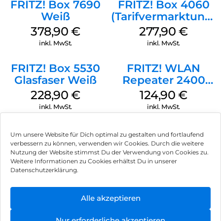
FRITZ! Box 7690
FRITZ! Box 4060
(OTDR) auf Ihre Qualität getestet. Ein Messprotokoll über die
Weiß
(Tarifvermarktung)
Werte der Eingangsdämpfung(Input Loss) und der
Weiß
Rückussdämpfung (Return Loss) ist bei jedem ausgelieferten
378,90
€
277,90
€
LC-LC SM G.657.A1 Simplex Patchkabel enthalten.
inkl. MwSt.
inkl. MwSt.
BlueOptics SFP2121BU3MM 3 Meter LWL LC-LC SM G.657.A1
Simplex Patchkabel werden unter Berücksichtigung
FRITZ! Box 5530
FRITZ! WLAN
allgemein gültigerindustrieller Standards und Normen
Glasfaser Weiß
Repeater 2400
gefertigt und verfügen über eine ammwidrige LSZH
Weiß
228,90
€
124,90
€
Ummantelung. Somit entsteht imBrandfall eine sehr
niedrige Rauchentwicklung im Vergleich zu Patchkabeln mit
inkl. MwSt.
inkl. MwSt.
PVC Mantel. Des Weiteren wird kein Halogenfreigesetzt.
Um unsere Website für Dich optimal zu gestalten und fortlaufend
verbessern zu können, verwenden wir Cookies. Durch die weitere
Nutzung der Website stimmst Du der Verwendung von Cookies zu.
Impressum
Weitere Informationen zu Cookies erhältst Du in unserer
Datenschutzerklärung.
AGB
Datenschutz
Alle akzeptieren
Vertrag widerrufen
Nur erforderliche akzeptieren