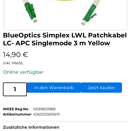
BlueOptics Simplex LWL Patchkabel
LC- APC Singlemode 3 m Yellow
14,90
€
inkl. MwSt.
Online verfügbar
In den Warenkorb
Jetzt kaufen
WEEE Reg No
DE89633988
Artikelnummer
4063232609201
Zusätzliche Informationen