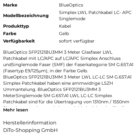
Marke
BlueOptics
Simplex LWL Patchkabel LC- APC
Modellbezeichnung
Singlemode
Produkttyp
Kabel
Farbe
Gelb
Verfügbarkeit
sofort verfügbar
BlueOptics SFP2121BU3MM 3 Meter Glasfaser LWL
Patchkabel mit LC/APC auf LC/APC Simplex Anschluss
undSinglemode Faser (SMF) der Faserkategorie SM G.657.A1
(Fasertyp E9/125µm), in der Farbe Gelb.
BlueOptics SFP2121BU3MM 3 Meter LWL LC-LC SM G.657.A1
Simplex Patchkabel haben eine ammwidrige LSZH
Ummantelung. BlueOptics SFP2121BU3MM 3
MeterSinglemode SM G.657.A1 LWL LC-LC Simplex
Patchkabel sind für die Übertragung von 1310nm / 1550nm
Signalen ausgelegt und eignen sichbeispielsweise für die
Mehr lesen
Verbindung von Patchpanel Ports untereinander oder dem
damit verbundenen Anschluss von optischenTransceivern.
Herstellerinformation
DiTo-Shopping GmbH
BlueOptics SFP2121BU3MM 3 Meter Singlemode SM G.657.A1
LWL LC-LC Simplex Patchkabel haben einen Dämpfungswert