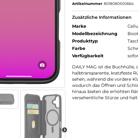
Artikelnummer
8018080500664
Zusätzliche Informationen
Marke
Cellu
Modellbezeichnung
Book
Produkttyp
Tasc
Farbe
Schw
Verfügbarkeit
sofo
DAILY MAG ist die Buchhülle,
halbtransparente, kratzfeste 
sehen, während die vordere Kl
wodurch das Öffnen und Schlie
hinaus bieten die erhöhten R
versehentliche Stürze und halte