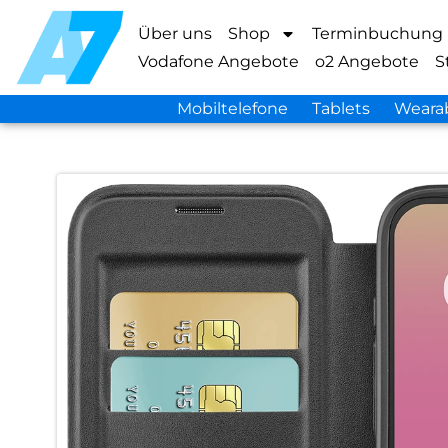
Über uns
Shop
Terminbuchung
Vodafone Angebote
o2 Angebote
S
Mobiltelefone
Tablets
Weara