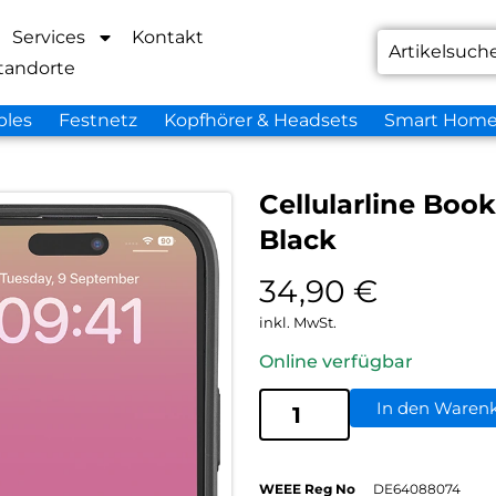
Services
Kontakt
tandorte
bles
Festnetz
Kopfhörer & Headsets
Smart Hom
Cellularline Boo
Black
34,90
€
inkl. MwSt.
Online verfügbar
In den Waren
WEEE Reg No
DE64088074