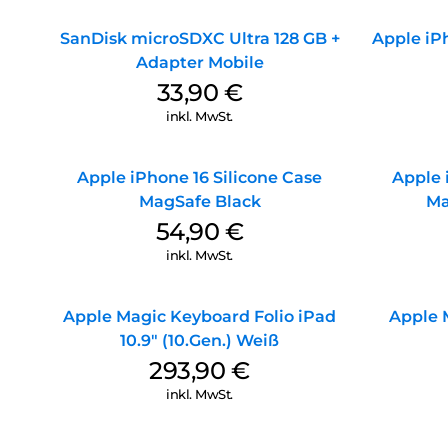
SanDisk microSDXC Ultra 128 GB +
Apple iPh
Adapter Mobile
33,90
€
inkl. MwSt.
Apple iPhone 16 Silicone Case
Apple 
MagSafe Black
Ma
54,90
€
inkl. MwSt.
Apple Magic Keyboard Folio iPad
Apple 
10.9″ (10.Gen.) Weiß
293,90
€
inkl. MwSt.