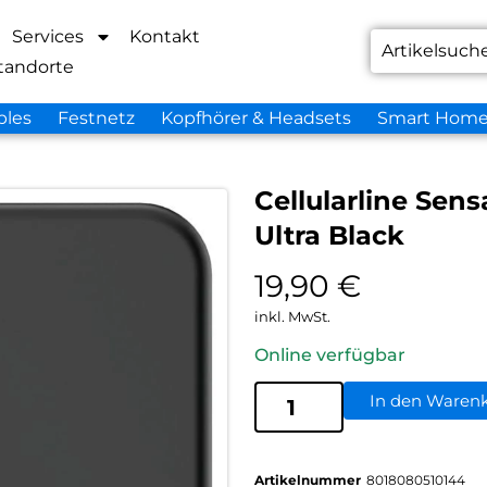
Services
Kontakt
tandorte
bles
Festnetz
Kopfhörer & Headsets
Smart Hom
Cellularline Sen
Ultra Black
19,90
€
inkl. MwSt.
Online verfügbar
In den Waren
Artikelnummer
8018080510144