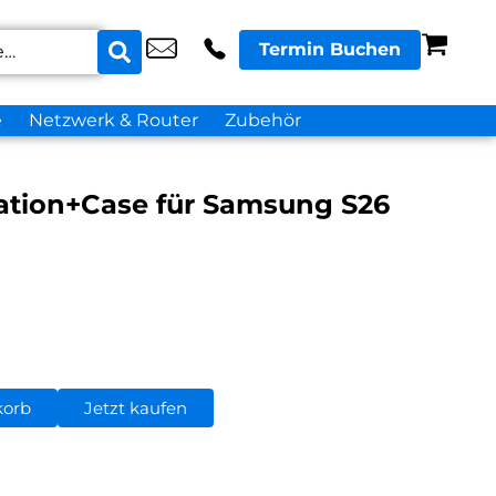
Termin Buchen
e
Netzwerk & Router
Zubehör
sation+Case für Samsung S26
korb
Jetzt kaufen