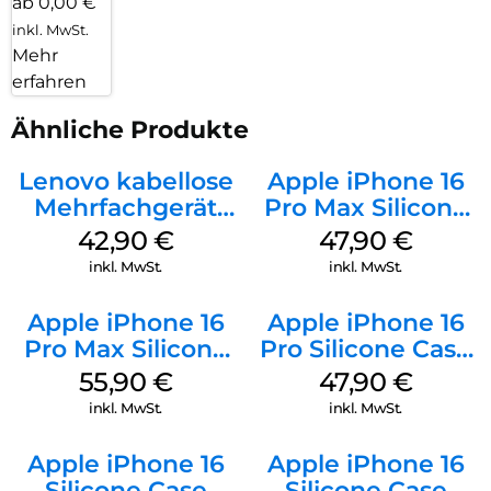
ab 0,00 €
inkl. MwSt.
Mehr
erfahren
Ähnliche Produkte
Lenovo kabellose
Apple iPhone 16
Mehrfachgerät
Pro Max Silicone
Luna Grey
Case MagSafe
42,90
€
47,90
€
Black
inkl. MwSt.
inkl. MwSt.
Apple iPhone 16
Apple iPhone 16
Pro Max Silicone
Pro Silicone Case
Case MagSafe
MagSafe Denim
55,90
€
47,90
€
Stone Gray
inkl. MwSt.
inkl. MwSt.
Apple iPhone 16
Apple iPhone 16
Silicone Case
Silicone Case