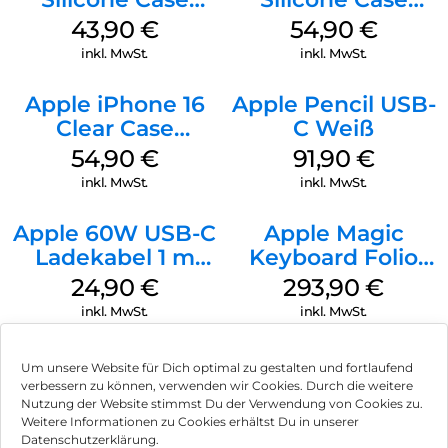
MagSafe Plum
MagSafe Lake
43,90
€
54,90
€
Green
inkl. MwSt.
inkl. MwSt.
Apple iPhone 16
Apple Pencil USB-
Clear Case
C Weiß
MagSafe
54,90
€
91,90
€
Transparent
inkl. MwSt.
inkl. MwSt.
Apple 60W USB-C
Apple Magic
Ladekabel 1 m
Keyboard Folio
Weiß
iPad 10.9″ (10.Gen.)
24,90
€
293,90
€
Weiß
inkl. MwSt.
inkl. MwSt.
Um unsere Website für Dich optimal zu gestalten und fortlaufend
verbessern zu können, verwenden wir Cookies. Durch die weitere
Nutzung der Website stimmst Du der Verwendung von Cookies zu.
Impressum
Weitere Informationen zu Cookies erhältst Du in unserer
Datenschutzerklärung.