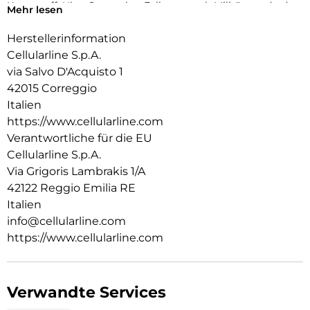
Kunststoff. Ultra Strong hat Falltests nach Militärstandard
Mehr lesen
bestanden und beweist damit seine Zuverlässigkeit in jeder
Situation.
Herstellerinformation
Cellularline S.p.A.
via Salvo D'Acquisto 1
42015 Correggio
Italien
https://www.cellularline.com
Verantwortliche für die EU
Cellularline S.p.A.
Via Grigoris Lambrakis 1/A
42122 Reggio Emilia RE
Italien
info@cellularline.com
https://www.cellularline.com
Verwandte Services