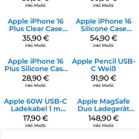
Gray
inkl. MwSt.
inkl. MwSt.
Apple iPhone 16
Apple iPhone 16
Plus Clear Case
Silicone Case
MagSafe
MagSafe Lake
35,90
€
54,90
€
Transparent
Green
inkl. MwSt.
inkl. MwSt.
Apple iPhone 16
Apple Pencil USB-
Plus Silicone Case
C Weiß
MagSafe Black
28,90
€
91,90
€
inkl. MwSt.
inkl. MwSt.
Apple 60W USB-C
Apple MagSafe
Ladekabel 1 m
Duo Ladegerät
Weiß
Weiß
17,90
€
148,90
€
inkl. MwSt.
inkl. MwSt.