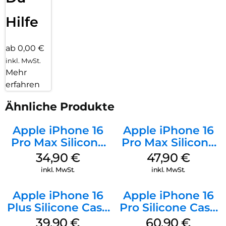
Hilfe
ab 0,00 €
inkl. MwSt.
Mehr
erfahren
Ähnliche Produkte
Apple iPhone 16
Apple iPhone 16
Pro Max Silicone
Pro Max Silicone
Case MagSafe
Case MagSafe
34,90
€
47,90
€
Denim
Black
inkl. MwSt.
inkl. MwSt.
Apple iPhone 16
Apple iPhone 16
Plus Silicone Case
Pro Silicone Case
MagSafe Plum
MagSafe Stone
39,90
€
60,90
€