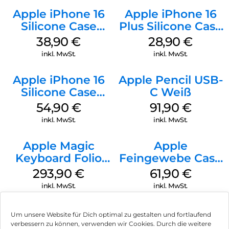
Apple iPhone 16
Apple iPhone 16
Silicone Case
Plus Silicone Case
MagSafe
MagSafe Black
38,90
€
28,90
€
Ultramarine
inkl. MwSt.
inkl. MwSt.
Apple iPhone 16
Apple Pencil USB-
Silicone Case
C Weiß
MagSafe Black
54,90
€
91,90
€
inkl. MwSt.
inkl. MwSt.
Apple Magic
Apple
Keyboard Folio
Feingewebe Case
iPad 10.9″ (10.Gen.)
iPhone 15 Pro
293,90
€
61,90
€
Weiß
MagSafe Schwarz
inkl. MwSt.
inkl. MwSt.
Um unsere Website für Dich optimal zu gestalten und fortlaufend
verbessern zu können, verwenden wir Cookies. Durch die weitere