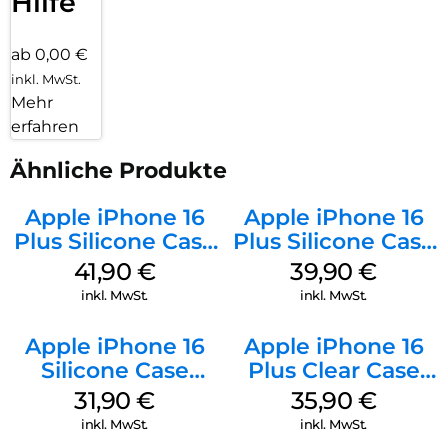
Hilfe
ab 0,00 €
inkl. MwSt.
Mehr
erfahren
Ähnliche Produkte
Apple iPhone 16
Apple iPhone 16
Plus Silicone Case
Plus Silicone Case
MagSafe Stone
MagSafe Plum
41,90
€
39,90
€
Gray
inkl. MwSt.
inkl. MwSt.
Apple iPhone 16
Apple iPhone 16
Silicone Case
Plus Clear Case
MagSafe Fuchsia
MagSafe
31,90
€
35,90
€
Transparent
inkl. MwSt.
inkl. MwSt.