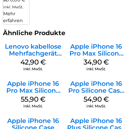
inkl. MwSt.
Mehr
erfahren
Ähnliche Produkte
Lenovo kabellose
Apple iPhone 16
Mehrfachgerät
Pro Max Silicone
Luna Grey
Case MagSafe
42,90
€
34,90
€
Denim
inkl. MwSt.
inkl. MwSt.
Apple iPhone 16
Apple iPhone 16
Pro Max Silicone
Pro Silicone Case
Case MagSafe
MagSafe Black
55,90
€
54,90
€
Stone Gray
inkl. MwSt.
inkl. MwSt.
Apple iPhone 16
Apple iPhone 16
Silicone Case
Plus Silicone Case