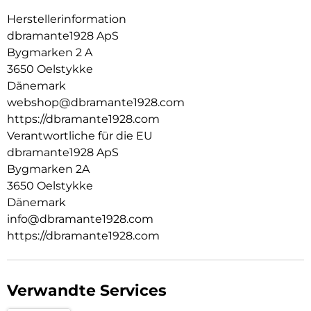
Herstellerinformation
Wir verwenden ausschließlich GRSzertifizierten
Recyclingkunststoff. So können wir mit Sicherheit wissen,
dbramante1928 ApS
dass unsere Produkte so sind, wie wir sie bewerben.
Bygmarken 2 A
3650 Oelstykke
AUSSEN SCHLANK,INNEN GROSSZÜGIG:
Dänemark
Diese Hülle schützt nicht nur Ihr Smartphone. Sie ist auch
webshop@dbramante1928.com
ein Portemonnaie mit Platz für bis zu 3 Karten.
https://dbramante1928.com
KICKSTAND-FUNKTION:
Verantwortliche für die EU
dbramante1928 ApS
Verfügt über eine klappbare Rückseite für freihändiges und
Bygmarken 2A
horizontales Videoschauen.
3650 Oelstykke
Dänemark
info@dbramante1928.com
https://dbramante1928.com
Verwandte Services