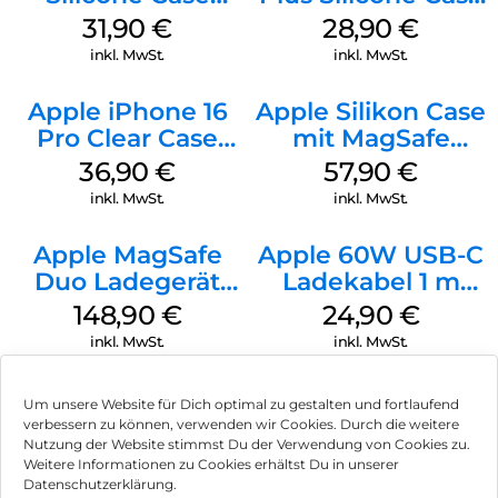
MagSafe Fuchsia
MagSafe Black
31,90
€
28,90
€
inkl. MwSt.
inkl. MwSt.
Apple iPhone 16
Apple Silikon Case
Pro Clear Case
mit MagSafe
MagSafe
iPhone 14 Pro
36,90
€
57,90
€
Transparent
(PRODUCT)RED
inkl. MwSt.
inkl. MwSt.
Apple MagSafe
Apple 60W USB-C
Duo Ladegerät
Ladekabel 1 m
Weiß
Weiß
148,90
€
24,90
€
inkl. MwSt.
inkl. MwSt.
Um unsere Website für Dich optimal zu gestalten und fortlaufend
verbessern zu können, verwenden wir Cookies. Durch die weitere
Nutzung der Website stimmst Du der Verwendung von Cookies zu.
Impressum
Weitere Informationen zu Cookies erhältst Du in unserer
Datenschutzerklärung.