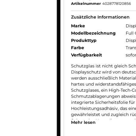
Artikelnummer
4028778120856
Zusätzliche Informationen
Marke
Disp
Modellbezeichnung
Full
Produkttyp
Disp
Farbe
Tran
Verfügbarkeit
sofo
Schutzglas ist nicht gleich S
Displayschutz wird von deutsc
werden ausschließlich Materia
hartes und widerstandsfähiges
Schutzglases, ein High-Tech-C
Schmutzablagerungen abweist u
integrierte Sicherheitsfolie fü
Hochleistungsadhäsiv, das ein
gewährleistet und zugleich rüc
Schutzglas Herstellung unter 
Mehr lesen
Qualitätssicherung, bietet DI
Displayschutz im Premiumse