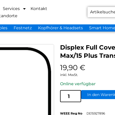
Services
Kontakt
tandorte
bles
Festnetz
Kopfhörer & Headsets
Smart Hom
Displex Full Cov
Max/15 Plus Tran
19,90
€
inkl. MwSt.
Online verfügbar
In den Waren
WEEE Reg No
DE15927896