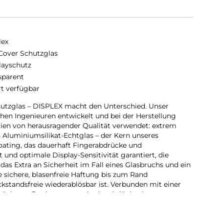
lex
 Cover Schutzglas
layschutz
sparent
rt verfügbar
chutzglas – DISPLEX macht den Unterschied. Unser
hen Ingenieuren entwickelt und bei der Herstellung
lien von herausragender Qualität verwendet: extrem
 Aluminiumsilikat-Echtglas – der Kern unseres
oating, das dauerhaft Fingerabdrücke und
nd optimale Display-Sensitivität garantiert, die
r das Extra an Sicherheit im Fall eines Glasbruchs und ein
e sichere, blasenfreie Haftung bis zum Rand
kstandsfreie wiederablösbar ist. Verbunden mit einer
höchsten Fertigungsstandards mit lückenloser
SPLEX bereits seit 1996 maßgeschneiderten
gment an.