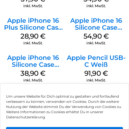
Green
Green
inkl. MwSt.
inkl. MwSt.
Apple iPhone 16
Apple iPhone 16
Plus Silicone Case
Silicone Case
MagSafe Black
MagSafe Black
28,90
€
54,90
€
inkl. MwSt.
inkl. MwSt.
Apple iPhone 16
Apple Pencil USB-
Silicone Case
C Weiß
MagSafe
38,90
€
91,90
€
Ultramarine
inkl. MwSt.
inkl. MwSt.
Um unsere Website für Dich optimal zu gestalten und fortlaufend
verbessern zu können, verwenden wir Cookies. Durch die weitere
Nutzung der Website stimmst Du der Verwendung von Cookies zu.
Impressum
Weitere Informationen zu Cookies erhältst Du in unserer
Datenschutzerklärung.
AGB