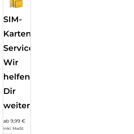
dieses nicht und garantiert somit eine absolut sichere
Verwendung. Und wenn es doch zum Ernstfall kommen
sollte und das Schutzglas einen Schlag, Fall oder Stoß
SIM-
abgefangen hat und gebrochen ist, dann kann das DISPLEX
Schutzglas durch den integrierte High-Tech Splitterschutz
Karten
problemlos in einem Stück vom Display abgezogen werden.
Hochleistungs-Silikon:
Service:
Nach der Montage des Schutzglases sorgt das
Hochleistungs-Silikon für optimale Haft-Eigenschaften und
Wir
eine klare Optik. Damit das Handy-Schutzglas langfristig
und zuverlässig hält, ist das Silikon auf alle Display-
Beschichtungen der verschiedenen Hersteller angepasst.
helfen
Auch die Optik wird dabei nicht beeinflusst: trotz Schutzglas
können Sie packende Videos und Fotos mit maximaler
Dir
Transparenz und Farbtreue genießen.
Einfaches, blasenfreies Aufbringen:
weiter
Mit dem Mount Master gestaltet sich die Montage des
Tempered Glass schnell, einfach und exakt. Das Ergebnis:
kein schiefes Aufliegen des Screen Protektors auf dem
ab 9,99 €
Display, keine verdeckten Öffnungen für Lautsprecher oder
inkl. MwSt.
Mikrofone und erst recht keine Blasen unter dem Schutzglas.