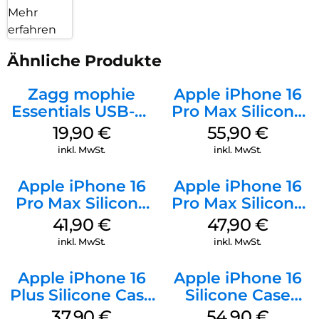
Mehr
erfahren
Ähnliche Produkte
Zagg mophie
Apple iPhone 16
Essentials USB-C-
Pro Max Silicone
20W Charger PD
Case MagSafe
19,90
€
55,90
€
Weiß
Stone Gray
inkl. MwSt.
inkl. MwSt.
Apple iPhone 16
Apple iPhone 16
Pro Max Silicone
Pro Max Silicone
Case MagSafe
Case MagSafe
41,90
€
47,90
€
Ultramarine
Black
inkl. MwSt.
inkl. MwSt.
Apple iPhone 16
Apple iPhone 16
Plus Silicone Case
Silicone Case
MagSafe Lake
MagSafe Lake
37,90
€
54,90
€