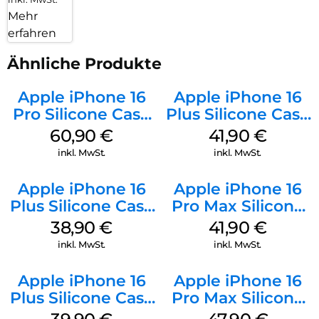
Mehr
erfahren
Ähnliche Produkte
Apple iPhone 16
Apple iPhone 16
Pro Silicone Case
Plus Silicone Case
MagSafe Stone
MagSafe Stone
60,90
€
41,90
€
Gray
Gray
inkl. MwSt.
inkl. MwSt.
Apple iPhone 16
Apple iPhone 16
Plus Silicone Case
Pro Max Silicone
MagSafe Denim
Case MagSafe
38,90
€
41,90
€
Ultramarine
inkl. MwSt.
inkl. MwSt.
Apple iPhone 16
Apple iPhone 16
Plus Silicone Case
Pro Max Silicone
MagSafe Plum
Case MagSafe