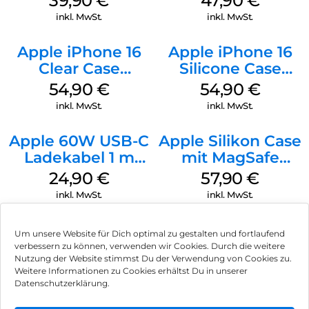
39,90
€
47,90
€
Black
inkl. MwSt.
inkl. MwSt.
Apple iPhone 16
Apple iPhone 16
Clear Case
Silicone Case
MagSafe
MagSafe Black
54,90
€
54,90
€
Transparent
inkl. MwSt.
inkl. MwSt.
Apple 60W USB-C
Apple Silikon Case
Ladekabel 1 m
mit MagSafe
Weiß
iPhone 14 Pro
24,90
€
57,90
€
(PRODUCT)RED
inkl. MwSt.
inkl. MwSt.
Um unsere Website für Dich optimal zu gestalten und fortlaufend
verbessern zu können, verwenden wir Cookies. Durch die weitere
Nutzung der Website stimmst Du der Verwendung von Cookies zu.
Impressum
Weitere Informationen zu Cookies erhältst Du in unserer
Datenschutzerklärung.
AGB