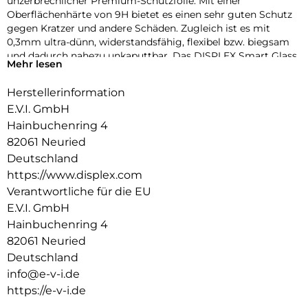
unzerbrechlicher Premium-Schutzfolie. Mit einer
Oberflächenhärte von 9H bietet es einen sehr guten Schutz
gegen Kratzer und andere Schäden. Zugleich ist es mit
0,3mm ultra-dünn, widerstandsfähig, flexibel bzw. biegsam
und dadurch nahezu unkaputtbar. Das DISPLEX Smart Glass
Mehr lesen
wird mit modernster Lasertechnologie in unserer
Produktion In Straubing gefertigt und exakt an die Kontur
Herstellerinformation
des Smartphone Displays angepasst – Made in Germany. Die
E.V.I. GmbH
uneingeschränkte Funktionalität, Farbbrillanz und
Hüllenkompatibilität sind selbstverständlich garantiert.
Hainbuchenring 4
82061 Neuried
Hüllenfreundlich
Deutschland
Unser DISPLEX Smart Glass wird bis auf 5/100 mm genau auf
https://www.displex.com
die Smartphone Konturen gefertigt und passt somit perfekt
auf Ihr Smartphone. Außerdem ist die Schutzfolie ultradünn.
Verantwortliche für die EU
Somit lassen sich alle handelsüblichen Schutzhüllen & Cases
E.V.I. GmbH
mit der Panzerglasfolie benutzen. Durch einen kombinierten
Hainbuchenring 4
Schutz aus DISPLEX Smart Glass und Ihrer Lieblingshülle
82061 Neuried
wird Ihr Smartphone rundum optimal geschützt.
Deutschland
Anti Fingerprint
info@e-v-i.de
Die oberste Schicht unserer 4-Layer Technology besteht aus
https://e-v-i.de
einem High-Tech Plasma Coating. Die hydro- und oleophobe