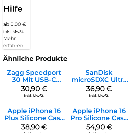
Hilfe
ab 0,00 €
inkl. MwSt.
Mehr
erfahren
Ähnliche Produkte
Zagg Speedport
SanDisk
30 Mit USB-C
microSDXC Ultra
Kabel Weiß
128 GB + Adapter
30,90
€
36,90
€
Mobile
inkl. MwSt.
inkl. MwSt.
Apple iPhone 16
Apple iPhone 16
Plus Silicone Case
Pro Silicone Case
MagSafe Denim
MagSafe Black
38,90
€
54,90
€