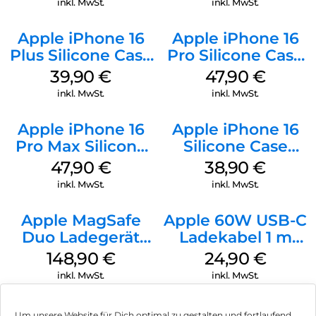
inkl. MwSt.
inkl. MwSt.
Apple iPhone 16
Apple iPhone 16
Plus Silicone Case
Pro Silicone Case
MagSafe Plum
MagSafe Denim
39,90
€
47,90
€
inkl. MwSt.
inkl. MwSt.
Apple iPhone 16
Apple iPhone 16
Pro Max Silicone
Silicone Case
Case MagSafe
MagSafe
47,90
€
38,90
€
Black
Ultramarine
inkl. MwSt.
inkl. MwSt.
Apple MagSafe
Apple 60W USB-C
Duo Ladegerät
Ladekabel 1 m
Weiß
Weiß
148,90
€
24,90
€
inkl. MwSt.
inkl. MwSt.
Um unsere Website für Dich optimal zu gestalten und fortlaufend