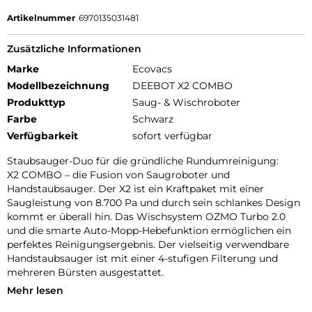
Artikelnummer
6970135031481
Zusätzliche Informationen
Marke
Ecovacs
Modellbezeichnung
DEEBOT X2 COMBO
Produkttyp
Saug- & Wischroboter
Farbe
Schwarz
Verfügbarkeit
sofort verfügbar
Staubsauger-Duo für die gründliche Rundumreinigung:
X2 COMBO – die Fusion von Saugroboter und
Handstaubsauger. Der X2 ist ein Kraftpaket mit einer
Saugleistung von 8.700 Pa und durch sein schlankes Design
kommt er überall hin. Das Wischsystem OZMO Turbo 2.0
und die smarte Auto-Mopp-Hebefunktion ermöglichen ein
perfektes Reinigungsergebnis. Der vielseitig verwendbare
Handstaubsauger ist mit einer 4-stufigen Filterung und
mehreren Bürsten ausgestattet.
Mehr lesen
Doppelte automatische Absaugung durch verbesserte OMNI
Station: