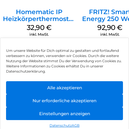
Homematic IP
FRITZ! Smar
Heizkörperthermostat
Energy 250 W
Basic Weiß
32,90
€
92,90
€
inkl. MwSt.
inkl. MwSt.
Um unsere Website für Dich optimal zu gestalten und fortlaufend
verbessern zu können, verwenden wir Cookies. Durch die weitere
Nutzung der Website stimmst Du der Verwendung von Cookies zu.
Impressum
Weitere Informationen zu Cookies erhältst Du in unserer
Datenschutzerklärung.
AGB
Datenschutz
Alle akzeptieren
Vertrag widerrufen
Nur erforderliche akzeptieren
Hinweis zur Batterieentsorgung
Einstellungen anzeigen
Newsletter
Datenschutz
AGB
©
2026
, Brodos AG – All Rights Reserved.