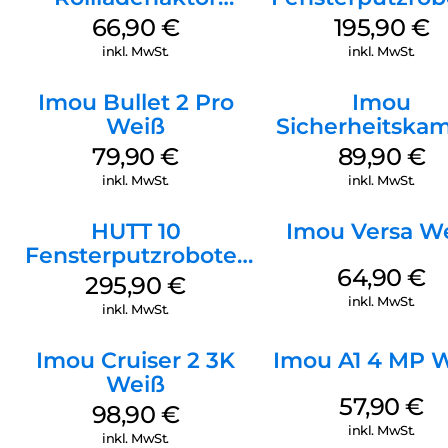
Reinigungshilfe beherrscht mehrere Sprachszenarien, damit
Unterputz Weiß
Weiß
66,90
€
195,90
€
du spielend leicht reinigen kannst.
inkl. MwSt.
inkl. MwSt.
Imou Bullet 2 Pro
Imou
Weiß
Sicherheitska
Draußen IPC
79,90
€
89,90
€
F42EAP Gesch
inkl. MwSt.
inkl. MwSt.
Weiß
HUTT 10
Imou Versa W
Fensterputzroboter
64,90
€
Weiß
295,90
€
inkl. MwSt.
inkl. MwSt.
Imou Cruiser 2 3K
Imou A1 4 MP 
Weiß
57,90
€
98,90
€
inkl. MwSt.
inkl. MwSt.