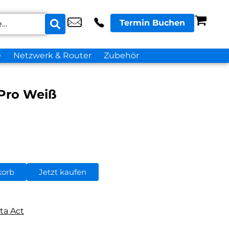
Termin Buchen
e
Netzwerk & Router
Zubehör
 Pro Weiß
korb
Jetzt kaufen
ta Act