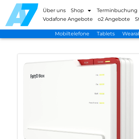
Über uns
Shop
Terminbuchung
Vodafone Angebote
o2 Angebote
S
Mobiltelefone
Tablets
Weara