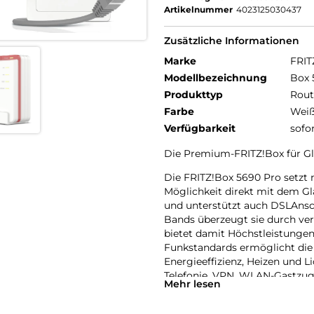
Artikelnummer
4023125030437
Zusätzliche Informationen
Marke
FRIT
Modellbezeichnung
Box 
Produkttyp
Rout
Farbe
Wei
Verfügbarkeit
sofo
Die Premium-FRITZ!Box für Gl
Die FRITZ!Box 5690 Pro setzt
Möglichkeit direkt mit dem G
und unterstützt auch DSLAnsch
Bands überzeugt sie durch ve
bietet damit Höchstleistungen
Funkstandards ermöglicht di
Energieeffizienz, Heizen und L
Telefonie, VPN, WLAN-Gastzug
Mehr lesen
die Ausstattung ab. Die FRITZ!
Breitbandanwendungen dar und