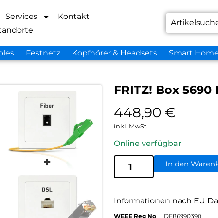
Services
Kontakt
tandorte
bles
Festnetz
Kopfhörer & Headsets
Smart Hom
FRITZ! Box 5690
448,90
€
inkl. MwSt.
Online verfügbar
In den Waren
Informationen nach EU Da
WEEE Reg No
DE86990390