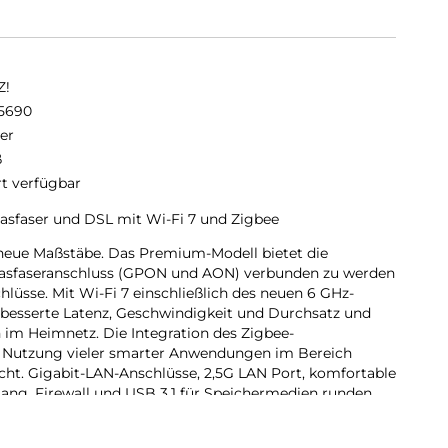
Z!
5690
er
ß
rt verfügbar
asfaser und DSL mit Wi-Fi 7 und Zigbee
 neue Maßstäbe. Das Premium-Modell bietet die
lasfaseranschluss (GPON und AON) verbunden zu werden
lüsse. Mit Wi-Fi 7 einschließlich des neuen 6 GHz-
rbesserte Latenz, Geschwindigkeit und Durchsatz und
 im Heimnetz. Die Integration des Zigbee-
e Nutzung vieler smarter Anwendungen im Bereich
icht. Gigabit-LAN-Anschlüsse, 2,5G LAN Port, komfortable
ang, Firewall und USB 3.1 für Speichermedien runden
Box 5690 Pro stellt das nächste Level für anspruchsvolle
 ist bereit für Echtzeitanwendungen wie Virtual