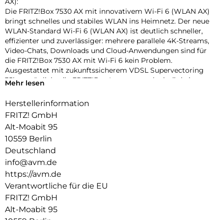
AX):
Die FRITZ!Box 7530 AX mit innovativem Wi-Fi 6 (WLAN AX)
bringt schnelles und stabiles WLAN ins Heimnetz. Der neue
WLAN-Standard Wi-Fi 6 (WLAN AX) ist deutlich schneller,
effizienter und zuverlässiger: mehrere parallele 4K-Streams,
Video-Chats, Downloads und Cloud-Anwendungen sind für
die FRITZ!Box 7530 AX mit Wi-Fi 6 kein Problem.
Ausgestattet mit zukunftssicherem VDSL Supervectoring
35b ermöglicht die FRITZ!Box Internetgeschwindigkeiten
Mehr lesen
von bis zu 300 MBit/s. Gigabit-LAN, USB und die VoIP-
Telefonanlage mit DECTBasisstation sowie ein Anschluss für
Herstellerinformation
ein analoges Telefon komplettieren das vielseitige
FRITZ! GmbH
Kommunikationsangebot.
Alt-Moabit 95
Innovatives Wi-Fi 6 (WLAN AX) für ein Mesh-Heimnetz mit
10559 Berlin
vielen WLAN-Endgeräten:
Deutschland
Der neue Standard Wi-Fi 6 (WLAN AX) trägt der stetig
info@avm.de
wachsenden Zahl an WLAN-Geräten Rechnung. Durch
https://avm.de
Verringerung der Latenzzeiten und neues
Modulationsverfahren OFDMA mit QAM-1024 sorgt Wi-Fi 6
Verantwortliche für die EU
(WLAN AX) für einen schnellen und stabilen Datenfluss.
FRITZ! GmbH
Insgesamt steht eine Bandbreite von 1.800 MBit/s im 5-
Alt-Moabit 95
GHzBand und 600 MBit/s im 2,4-GHz-Band für viele parallele