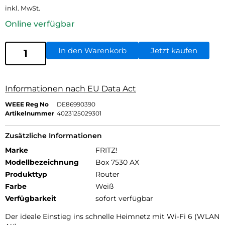
inkl. MwSt.
Online verfügbar
In den Warenkorb
Jetzt kaufen
Informationen nach EU Data Act
WEEE Reg No
DE86990390
Artikelnummer
4023125029301
Zusätzliche Informationen
Marke
FRITZ!
Modellbezeichnung
Box 7530 AX
Produkttyp
Router
Farbe
Weiß
Verfügbarkeit
sofort verfügbar
Der ideale Einstieg ins schnelle Heimnetz mit Wi-Fi 6 (WLAN