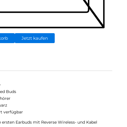
korb
Jetzt kaufen
D
ed Buds
hörer
arz
rt verfügbar
ersten Earbuds mit Reverse Wireless- und Kabel