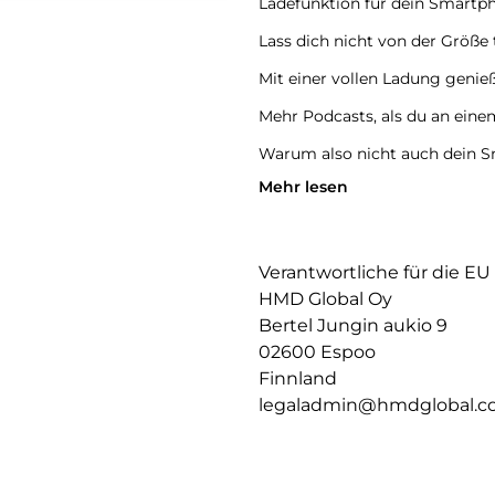
Ladefunktion für dein Smartp
Lass dich nicht von der Größe
Mit einer vollen Ladung genie
Mehr Podcasts, als du an eine
Warum also nicht auch dein 
Mehr lesen
Einfach das Case auf die Rück
und der Akku lädt wie von selb
Power, deine Wahl.
Verantwortliche für die EU
Mit den HMD Amped Buds blei
brauchst – jederzeit und überal
HMD Global Oy
Bertel Jungin aukio 9
HMD Amped Buds – Technik tri
02600 Espoo
Das ultraschlanke Case – nur 
passt mühelos in jede Tasche.
Finnland
Erhältlich in drei atemberaub
legaladmin@hmdglobal.
Amped Buds sind nicht nur lei
Perfekter Sitz für perfekten S
Top Sound bringt nichts, wenn 