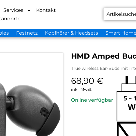
Services
Kontakt
tandorte
bles
Festnetz
Kopfhörer & Headsets
Smart Hom
HMD Amped Bud
True wireless Ear-Buds mit in
68,90
€
inkl. MwSt.
Online verfügbar