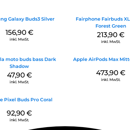
unzählige Ohrformen analysie
verschiedensten Ohrensicher u
Egal, ob beim Workout oder 
g Galaxy Buds3 Silver
Fairphone Fairbuds XL
durch! Mit IP54-Zertifizierung
Forest Green
jederzeit Vollgas geben kann
156,90
€
213,90
€
inkl. MwSt.
inkl. MwSt.
la moto buds bass Dark
Apple AirPods Max Mit
Shadow
473,90
€
47,90
€
inkl. MwSt.
inkl. MwSt.
e Pixel Buds Pro Coral
92,90
€
inkl. MwSt.