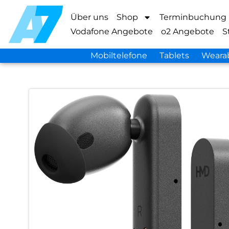
Über uns
Shop
Terminbuchung
Vodafone Angebote
o2 Angebote
S
Mobiltelefone
Tablets
Weara