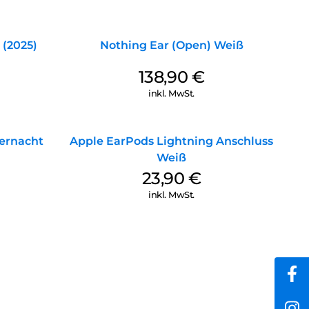
rt und die HMD Amped Buds so designt, dass sie in
nd komfortabel sitzen .
plötzlichem Regenschauer – die HMD Amped Buds halten
 (2025)
Nothing Ear (Open) Weiß
 sind sie schweiß- und spritzwassergeschützt, damit du
st – ohne Kompromisse bei Komfort oder Sound
138,90
€
inkl. MwSt.
ternacht
Apple EarPods Lightning Anschluss
Weiß
23,90
€
inkl. MwSt.