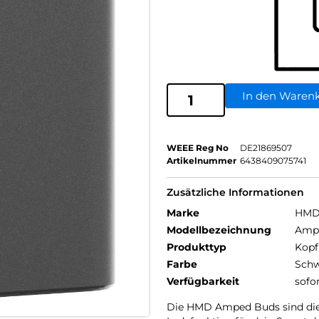
In den Waren
WEEE Reg No
DE21869507
Artikelnummer
6438409075741
Zusätzliche Informationen
Marke
HM
Modellbezeichnung
Amp
Produkttyp
Kopf
Farbe
Schw
Verfügbarkeit
sofo
Die HMD Amped Buds sind die 