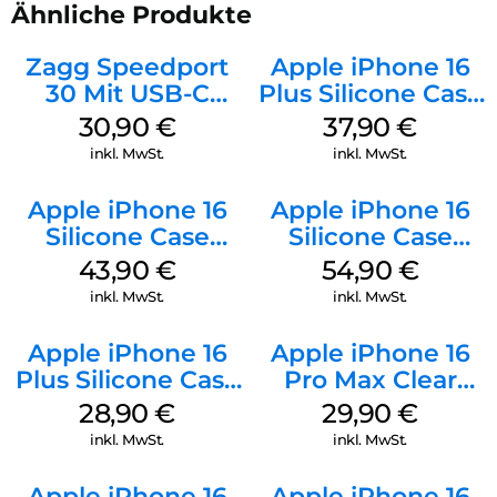
Ähnliche Produkte
Zagg Speedport
Apple iPhone 16
30 Mit USB-C
Plus Silicone Case
Kabel Weiß
MagSafe Lake
30,90
€
37,90
€
Green
inkl. MwSt.
inkl. MwSt.
Apple iPhone 16
Apple iPhone 16
Silicone Case
Silicone Case
MagSafe Plum
MagSafe Lake
43,90
€
54,90
€
Green
inkl. MwSt.
inkl. MwSt.
Apple iPhone 16
Apple iPhone 16
Plus Silicone Case
Pro Max Clear
MagSafe Black
Case MagSafe
28,90
€
29,90
€
Transparent
inkl. MwSt.
inkl. MwSt.
Apple iPhone 16
Apple iPhone 16