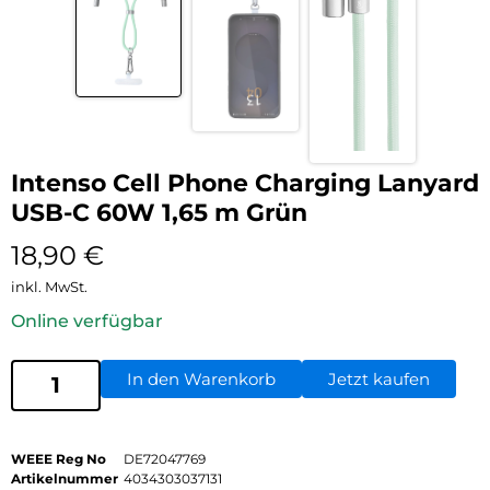
Intenso Cell Phone Charging Lanyard
USB-C 60W 1,65 m Grün
18,90
€
inkl. MwSt.
Online verfügbar
In den Warenkorb
Jetzt kaufen
WEEE Reg No
DE72047769
Artikelnummer
4034303037131