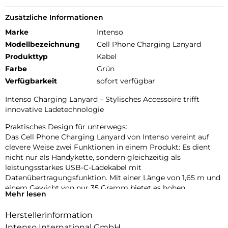
Zusätzliche Informationen
Marke
Intenso
Modellbezeichnung
Cell Phone Charging Lanyard
Produkttyp
Kabel
Farbe
Grün
Verfügbarkeit
sofort verfügbar
Intenso Charging Lanyard – Stylisches Accessoire trifft
innovative Ladetechnologie
Praktisches Design für unterwegs:
Das Cell Phone Charging Lanyard von Intenso vereint auf
clevere Weise zwei Funktionen in einem Produkt: Es dient
nicht nur als Handykette, sondern gleichzeitig als
leistungsstarkes USB-C-Ladekabel mit
Datenübertragungsfunktion. Mit einer Länge von 1,65 m und
einem Gewicht von nur 35 Gramm bietet es hohen
Mehr lesen
Tragekomfort und optimale Bewegungsfreiheit – ob beim
Stadtbummel, auf Reisen oder im Büroalltag. Dank der
Herstellerinformation
verstellbaren Länge lässt sich das Lanyard individuell
Intenso International GmbH