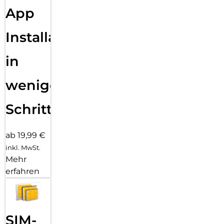
perfekte Lösung für alle, die ihr Smartphone jederzeit
App
griffbereit halten möchten – ohne Kompromisse bei
Komfort oder Ästhetik.
Installation
in
wenigen
Schritten
ab 19,99 €
inkl. MwSt.
Mehr
erfahren
SIM-