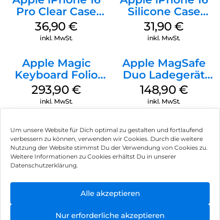
Pro Clear Case
Silicone Case
MagSafe
MagSafe Fuchsia
36,90
€
31,90
€
Transparent
inkl. MwSt.
inkl. MwSt.
Apple Magic
Apple MagSafe
Keyboard Folio
Duo Ladegerät
iPad 10.9″ (10.Gen.)
Weiß
293,90
€
148,90
€
Weiß
inkl. MwSt.
inkl. MwSt.
Um unsere Website für Dich optimal zu gestalten und fortlaufend
verbessern zu können, verwenden wir Cookies. Durch die weitere
Nutzung der Website stimmst Du der Verwendung von Cookies zu.
Impressum
Weitere Informationen zu Cookies erhältst Du in unserer
Datenschutzerklärung.
AGB
Datenschutz
Alle akzeptieren
Vertrag widerrufen
Nur erforderliche akzeptieren