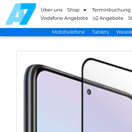
Über uns
Shop
Terminbuchung
Vodafone Angebote
o2 Angebote
S
Mobiltelefone
Tablets
Weara