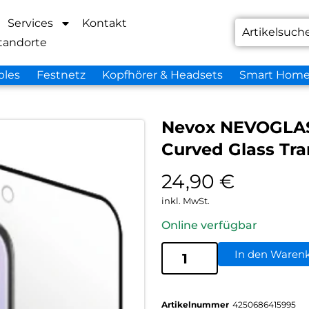
Services
Kontakt
tandorte
bles
Festnetz
Kopfhörer & Headsets
Smart Hom
Nevox NEVOGLAS
Curved Glass Tr
24,90
€
inkl. MwSt.
Online verfügbar
In den Waren
Artikelnummer
4250686415995