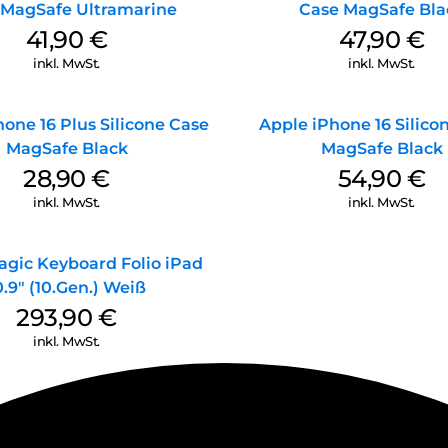
 MagSafe Ultramarine
Case MagSafe Bla
41,90
€
47,90
€
inkl. MwSt.
inkl. MwSt.
one 16 Plus Silicone Case
Apple iPhone 16 Silico
MagSafe Black
MagSafe Black
28,90
€
54,90
€
inkl. MwSt.
inkl. MwSt.
agic Keyboard Folio iPad
0.9″ (10.Gen.) Weiß
293,90
€
inkl. MwSt.