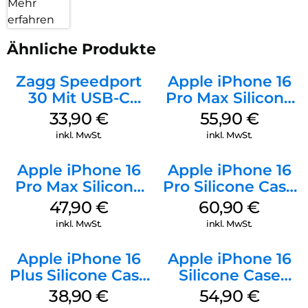
Mehr
erfahren
Ähnliche Produkte
Zagg Speedport
Apple iPhone 16
30 Mit USB-C
Pro Max Silicone
Kabel Weiß
Case MagSafe
33,90
€
55,90
€
Stone Gray
inkl. MwSt.
inkl. MwSt.
Apple iPhone 16
Apple iPhone 16
Pro Max Silicone
Pro Silicone Case
Case MagSafe
MagSafe Stone
47,90
€
60,90
€
Black
Gray
inkl. MwSt.
inkl. MwSt.
Apple iPhone 16
Apple iPhone 16
Plus Silicone Case
Silicone Case
MagSafe Denim
MagSafe Lake
38,90
€
54,90
€