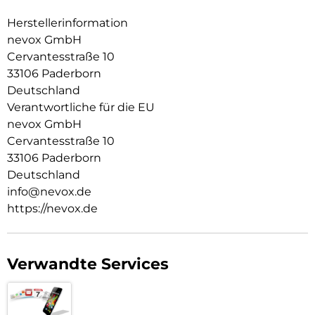
Im inneren der Schutzhülle wurden Mikrofaser Materialien
verwendet, dadurch wird ein zerkratzen des Smartphones
Herstellerinformation
verhindert.
nevox GmbH
Cervantesstraße 10
Die Anschlüsse, Knöpfe und Kamera bleiben voll zugänglich.
33106 Paderborn
Hochwertiges Schmutzabweisendes Silikon Material.
Deutschland
Verantwortliche für die EU
nevox GmbH
Cervantesstraße 10
33106 Paderborn
Deutschland
info@nevox.de
https://nevox.de
Verwandte Services