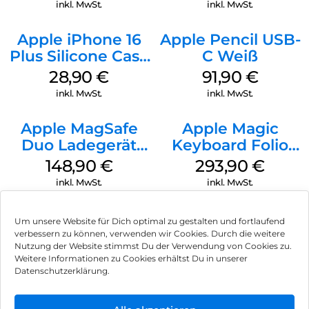
Green
inkl. MwSt.
inkl. MwSt.
Apple iPhone 16
Apple Pencil USB-
Plus Silicone Case
C Weiß
MagSafe Black
28,90
€
91,90
€
inkl. MwSt.
inkl. MwSt.
Apple MagSafe
Apple Magic
Duo Ladegerät
Keyboard Folio
Weiß
iPad 10.9″ (10.Gen.)
148,90
€
293,90
€
Weiß
inkl. MwSt.
inkl. MwSt.
Um unsere Website für Dich optimal zu gestalten und fortlaufend
verbessern zu können, verwenden wir Cookies. Durch die weitere
Nutzung der Website stimmst Du der Verwendung von Cookies zu.
Impressum
Weitere Informationen zu Cookies erhältst Du in unserer
Datenschutzerklärung.
AGB
Datenschutz