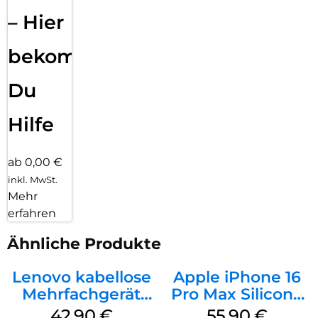
– Hier
bekommst
Du
Hilfe
ab 0,00 €
inkl. MwSt.
Mehr
erfahren
Ähnliche Produkte
Lenovo kabellose
Apple iPhone 16
Mehrfachgerät
Pro Max Silicone
Luna Grey
Case MagSafe
42,90
€
55,90
€