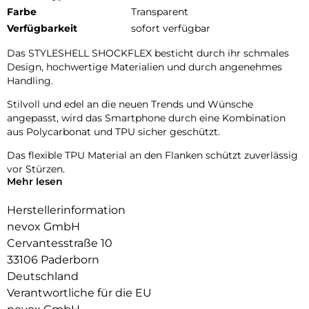
Farbe
Transparent
Verfügbarkeit
sofort verfügbar
Das STYLESHELL SHOCKFLEX besticht durch ihr schmales
Design, hochwertige Materialien und durch angenehmes
Handling.
Stilvoll und edel an die neuen Trends und Wünsche
angepasst, wird das Smartphone durch eine Kombination
aus Polycarbonat und TPU sicher geschützt.
Das flexible TPU Material an den Flanken schützt zuverlässig
vor Stürzen.
Mehr lesen
Das Display ist durch die seitlichen Flanken geschützt.
Herstellerinformation
Durch das verwendete Material ist diese komplett
nevox GmbH
Transparent und bringt jegliche Farbe des Smartphones,
Cervantesstraße 10
passend zur Geltung.
33106 Paderborn
Die Anschlüsse, Knöpfe und Kamera bleiben voll zugänglich.
Deutschland
Hochwertiges Schmutzabweisendes Material und
Verantwortliche für die EU
Schockproof durch eingearbeitete Luftpolster in den Ecken.