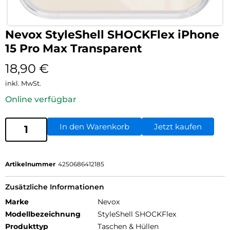
Nevox StyleShell SHOCKFlex iPhone
15 Pro Max Transparent
18,90
€
inkl. MwSt.
Online verfügbar
In den Warenkorb
Jetzt kaufen
Artikelnummer
4250686412185
Zusätzliche Informationen
Marke
Nevox
Modellbezeichnung
StyleShell SHOCKFlex
Produkttyp
Taschen & Hüllen