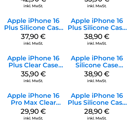
Stone Gray
inkl. MwSt.
inkl. MwSt.
Apple iPhone 16
Apple iPhone 16
Plus Silicone Case
Plus Silicone Case
MagSafe Lake
MagSafe Denim
37,90
€
38,90
€
Green
inkl. MwSt.
inkl. MwSt.
Apple iPhone 16
Apple iPhone 16
Plus Clear Case
Silicone Case
MagSafe
MagSafe
35,90
€
38,90
€
Transparent
Ultramarine
inkl. MwSt.
inkl. MwSt.
Apple iPhone 16
Apple iPhone 16
Pro Max Clear
Plus Silicone Case
Case MagSafe
MagSafe Black
29,90
€
28,90
€
Transparent
inkl. MwSt.
inkl. MwSt.