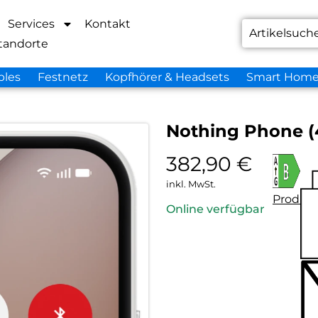
Services
Kontakt
tandorte
bles
Festnetz
Kopfhörer & Headsets
Smart Hom
Nothing Phone (
382,90
€
inkl. MwSt.
Produkt
Online verfügbar