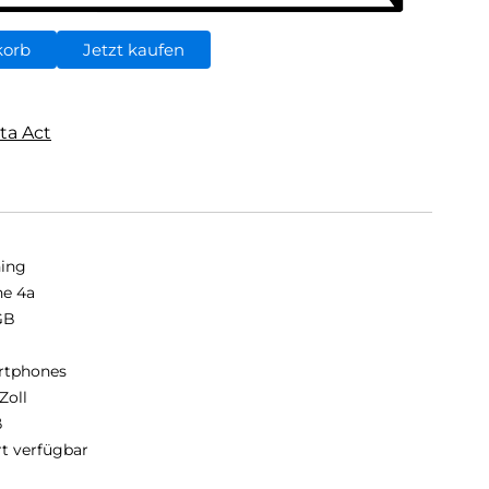
korb
Jetzt kaufen
ta Act
ing
e 4a
GB
B
rtphones
Zoll
ß
rt verfügbar