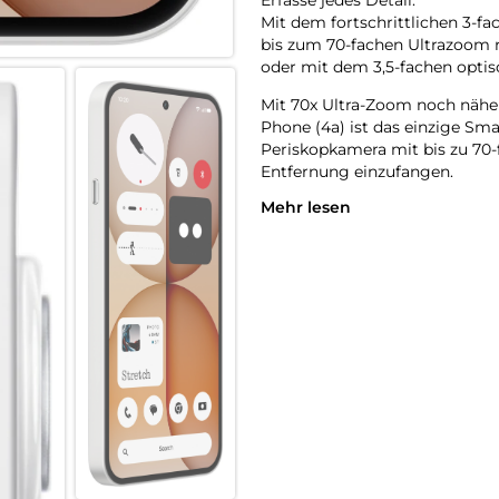
Mit dem fortschrittlichen 3-f
bis zum 70-fachen Ultrazoom r
oder mit dem 3,5-fachen opt
Mit 70x Ultra-Zoom noch näher
Phone (4a) ist das einzige S
Periskopkamera mit bis zu 70-
Entfernung einzufangen.
Mehr lesen
Tetraprismen-Periskop-Zoom:
Die Periskopkamera von Phone 
und liefert einen 3,5-fachen o
Hellere Aufnahmen dank groß
Eine 50-MP-OIS-Hauptkamera 
erfasst 64 % mehr Licht und s
besonders bei Nacht.
Keine Selfie-Sticks mehr:
Die 32-MP-Ultra-Weitwinkel-F
mühelos einzufangen. Das neue
Aufnahmebereich als das Phone