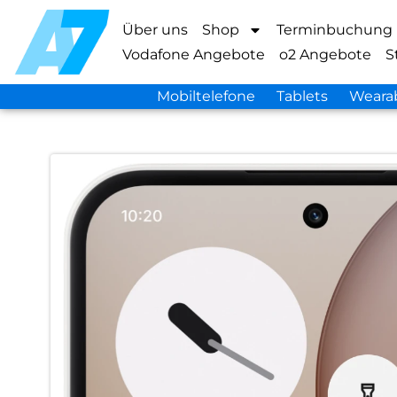
Über uns
Shop
Terminbuchung
Vodafone Angebote
o2 Angebote
S
Mobiltelefone
Tablets
Weara