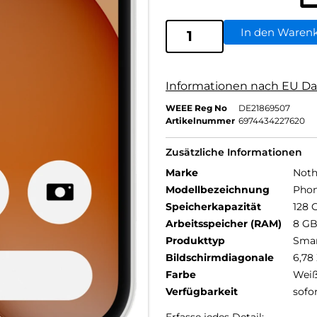
In den Waren
Informationen nach EU Da
WEEE Reg No
DE21869507
Artikelnummer
6974434227620
Zusätzliche Informationen
Marke
Noth
Modellbezeichnung
Phon
Speicherkapazität
128 
Arbeitsspeicher (RAM)
8 G
Produkttyp
Sma
Bildschirmdiagonale
6,78 
Farbe
Wei
Verfügbarkeit
sofo
Erfasse jedes Detail: