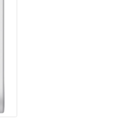
individuelles rotes Aufnahmel
läuft.
Glyph-Interface:
Die brandneue Glyph Bar:
Leg deinen Bildschirm weg un
dank Lichtmustern und Tönen a
Essential Notifications:
Signale, die nur du verstehst
Essential Notifications eigen
hervorgehoben werden. Klar für
Glyph Bar Fortschrittsanzeige:
Fortschrittsbasierte Benachric
synchronisiert mit deinem Bil
intuitiven Lichtern und Beweg
Zu den unterstützten Apps ge
Google Maps, weitere Integrat
Mehr Licht. Mehr Kontrolle.:
Die Glyph Bar besteht aus 63 p