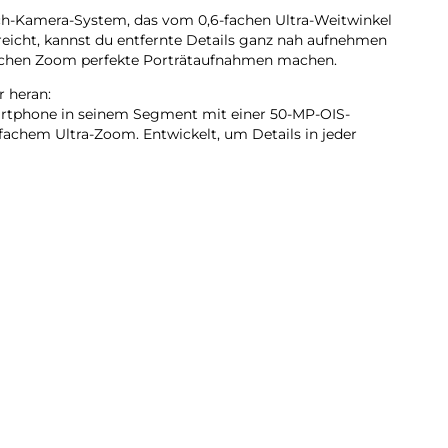
ach-Kamera-System, das vom 0,6-fachen Ultra-Weitwinkel
eicht, kannst du entfernte Details ganz nah aufnehmen
ischen Zoom perfekte Porträtaufnahmen machen.
 heran:
martphone in seinem Segment mit einer 50-MP-OIS-
fachem Ultra-Zoom. Entwickelt, um Details in jeder
(4a) nutzt ein fortschrittliches Tetraprismensystem
ptischen Zoom ohne Lichtverlust.
em Sensor:
mit einem der größten Sensoren des Marktsegments
orgt so für klarere Details und sauberere Aufnahmen,
rontkamera wurde entwickelt, um größere Gruppen
 89°-Weitwinkelobjektiv bietet einen 10 % größeren
 (3a) Pro.