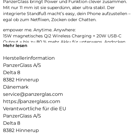
PanzerGlass bringt Power und Funktion clever zusammen.
Mit nur 11 mm ist sie superdünn, aber ultra stabil. Der
integrierte Standfuß macht’s easy, dein Phone aufzustellen –
egal ob zum Netflixen, Zocken oder Chatten.
empower me. Anytime. Anywhere:
15W magnetisches Qi2 Wireless Charging + 20W USB-C
Output = bis zu 80 % mehr Akku für unterwegs. Andocken,
Mehr lesen
laden, weitermachen – ganz ohne Kabelsalat. Und das Beste:
Gefertigt aus recyceltem Aluminium, ganz ohne
Herstellerinformation
Plastikverpackung.
PanzerGlass A/S
Delta 8
8382 Hinnerup
Dänemark
service@panzerglas.com
https://panzerglass.com
Verantwortliche für die EU
PanzerGlass A/S
Delta 8
8382 Hinnerup