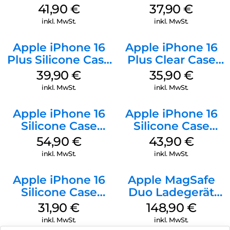
MagSafe Stone
MagSafe Lake
41,90
€
37,90
€
Gray
Green
inkl. MwSt.
inkl. MwSt.
Apple iPhone 16
Apple iPhone 16
Plus Silicone Case
Plus Clear Case
MagSafe Plum
MagSafe
39,90
€
35,90
€
Transparent
inkl. MwSt.
inkl. MwSt.
Apple iPhone 16
Apple iPhone 16
Silicone Case
Silicone Case
MagSafe Lake
MagSafe Plum
54,90
€
43,90
€
Green
inkl. MwSt.
inkl. MwSt.
Apple iPhone 16
Apple MagSafe
Silicone Case
Duo Ladegerät
MagSafe Fuchsia
Weiß
31,90
€
148,90
€
inkl. MwSt.
inkl. MwSt.