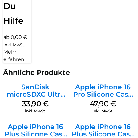
Du
Hilfe
ab 0,00 €
inkl. MwSt.
Mehr
erfahren
Ähnliche Produkte
SanDisk
Apple iPhone 16
microSDXC Ultra
Pro Silicone Case
128 GB + Adapter
MagSafe Denim
33,90
€
47,90
€
Mobile
inkl. MwSt.
inkl. MwSt.
Apple iPhone 16
Apple iPhone 16
Plus Silicone Case
Plus Silicone Case