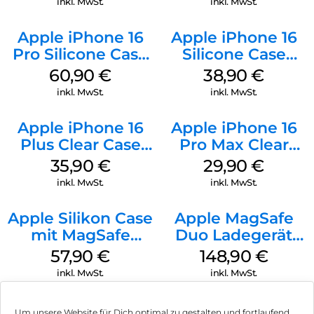
inkl. MwSt.
inkl. MwSt.
Apple iPhone 16
Apple iPhone 16
Pro Silicone Case
Silicone Case
MagSafe Stone
MagSafe
60,90
€
38,90
€
Gray
Ultramarine
inkl. MwSt.
inkl. MwSt.
Apple iPhone 16
Apple iPhone 16
Plus Clear Case
Pro Max Clear
MagSafe
Case MagSafe
35,90
€
29,90
€
Transparent
Transparent
inkl. MwSt.
inkl. MwSt.
Apple Silikon Case
Apple MagSafe
mit MagSafe
Duo Ladegerät
iPhone 14 Pro
Weiß
57,90
€
148,90
€
(PRODUCT)RED
inkl. MwSt.
inkl. MwSt.
Um unsere Website für Dich optimal zu gestalten und fortlaufend