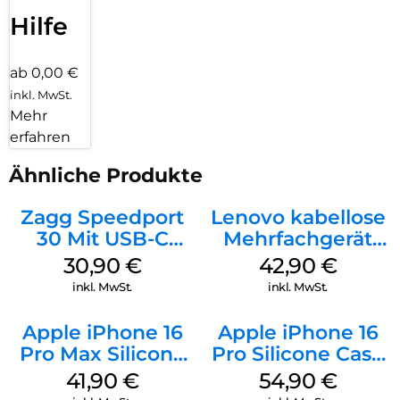
Hilfe
ab 0,00 €
inkl. MwSt.
Mehr
erfahren
Ähnliche Produkte
Zagg Speedport
Lenovo kabellose
30 Mit USB-C
Mehrfachgerät
Kabel Weiß
Luna Grey
30,90
€
42,90
€
inkl. MwSt.
inkl. MwSt.
Apple iPhone 16
Apple iPhone 16
Pro Max Silicone
Pro Silicone Case
Case MagSafe
MagSafe Black
41,90
€
54,90
€
Ultramarine