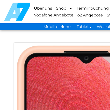
Über uns
Shop
Terminbuchung
Vodafone Angebote
o2 Angebote
S
Mobiltelefone
Tablets
Weara