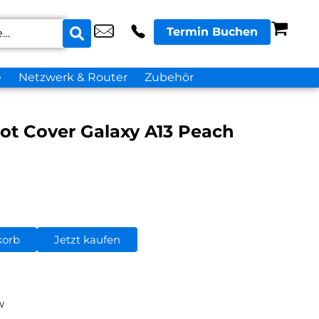
Termin Buchen
e
Netzwerk & Router
Zubehör
ot Cover Galaxy A13 Peach
korb
Jetzt kaufen
W