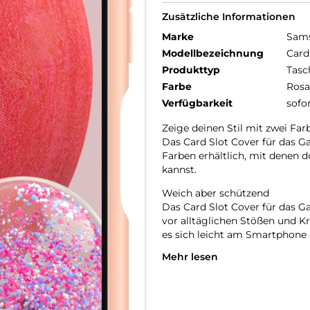
Zusätzliche Informationen
Marke
Sam
Modellbezeichnung
Card
Produkttyp
Tasc
Farbe
Rosa
Verfügbarkeit
sofo
Zeige deinen Stil mit zwei Far
Das Card Slot Cover für das G
Farben erhältlich, mit denen 
kannst.
Weich aber schützend
Das Card Slot Cover für das G
vor alltäglichen Stößen und Kr
es sich leicht am Smartphone
Mehr lesen
Deine Karte schnell zur Hand
Möchtest du eine häufig verwe
Card Slot Cover für das Galaxy 
Brieftasche nicht immer mit d