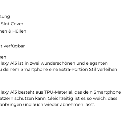
sung
 Slot Cover
hen & Hüllen
rt verfügbar
ben
alaxy A13 ist in zwei wunderschönen und eleganten
du deinem Smartphone eine Extra-Portion Stil verleihen
alaxy A13 besteht aus TPU-Material, das dein Smartphone
atzern schützen kann. Gleichzeitig ist es so weich, dass
 anbringen und auch wieder abnehmen lässt.
ndete Bank- oder Bahnkarte in Griffweite haben? Das
A13 bietet Platz für eine Karte, sodass du deine
ir führen musst.