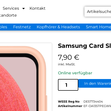
Services
Kontakt
tandorte
bles
Festnetz
Kopfhörer & Headsets
Smart Hom
Samsung Card Sl
7,90
€
inkl. MwSt.
Online verfügbar
In den Waren
WEEE Reg No
DE57734404
Artikelnummer
EF-OA135TPEGW