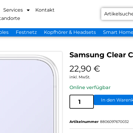
Services
Kontakt
tandorte
bles
Festnetz
Kopfhörer & Headsets
Smart Hom
Samsung Clear C
22,90
€
inkl. MwSt.
Online verfügbar
In den Waren
Artikelnummer
8806097670032