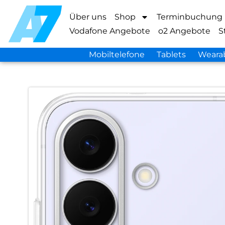
Über uns
Shop
Terminbuchung
Vodafone Angebote
o2 Angebote
S
Mobiltelefone
Tablets
Weara