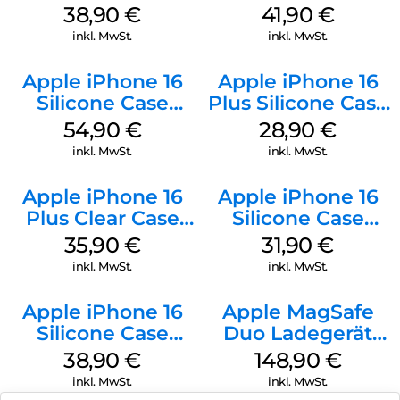
MagSafe Denim
Case MagSafe
38,90
€
41,90
€
Ultramarine
inkl. MwSt.
inkl. MwSt.
Apple iPhone 16
Apple iPhone 16
Silicone Case
Plus Silicone Case
MagSafe Black
MagSafe Black
54,90
€
28,90
€
inkl. MwSt.
inkl. MwSt.
Apple iPhone 16
Apple iPhone 16
Plus Clear Case
Silicone Case
MagSafe
MagSafe Fuchsia
35,90
€
31,90
€
Transparent
inkl. MwSt.
inkl. MwSt.
Apple iPhone 16
Apple MagSafe
Silicone Case
Duo Ladegerät
MagSafe
Weiß
38,90
€
148,90
€
Ultramarine
inkl. MwSt.
inkl. MwSt.