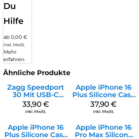
Du
Hilfe
ab 0,00 €
inkl. MwSt.
Mehr
erfahren
Ähnliche Produkte
Zagg Speedport
Apple iPhone 16
30 Mit USB-C
Plus Silicone Case
Kabel Weiß
MagSafe Lake
33,90
€
37,90
€
Green
inkl. MwSt.
inkl. MwSt.
Apple iPhone 16
Apple iPhone 16
Plus Silicone Case
Pro Max Silicone