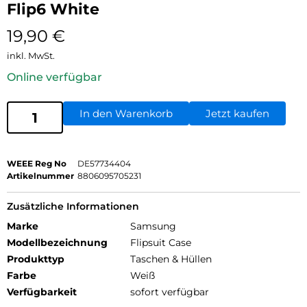
Flip6 White
19,90
€
inkl. MwSt.
Online verfügbar
In den Warenkorb
Jetzt kaufen
WEEE Reg No
DE57734404
Artikelnummer
8806095705231
Zusätzliche Informationen
Marke
Samsung
Modellbezeichnung
Flipsuit Case
Produkttyp
Taschen & Hüllen
Farbe
Weiß
Verfügbarkeit
sofort verfügbar