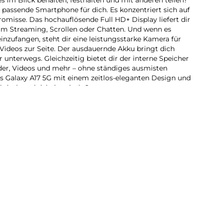
 passende Smartphone für dich. Es konzentriert sich auf
misse. Das hochauflösende Full HD+ Display liefert dir
beim Streaming, Scrollen oder Chatten. Und wenn es
inzufangen, steht dir eine leistungsstarke Kamera für
d Videos zur Seite. Der ausdauernde Akku bringt dich
r unterwegs. Gleichzeitig bietet dir der interne Speicher
lder, Videos und mehr – ohne ständiges ausmisten
s Galaxy A17 5G mit einem zeitlos-eleganten Design und
aktisch und dabei typisch Samsung.
n:
sorgt. Auf dem FHD+ Display deines Galaxy A17 5G kannst
und Spiele in beeindruckender Schärfe und lebendigen
D+ Auflösung kommen auf den 6,7 Zoll auch kleine
 das gehört für dich zusammen? Beim Galaxy A17 5G
n Erwartungen standhalten. Jede Menge Foto-Spaß
tkamera. Mit bis zu 50 Megapixeln kann sie viele Details
 Auch für Panorama- und Makro-Aufnahmen hat dein
an Bord. Ein weiteres Highlight ist die Frontkamera. Sie
gapixeln auf, sodass du deinen Lifestyle mit