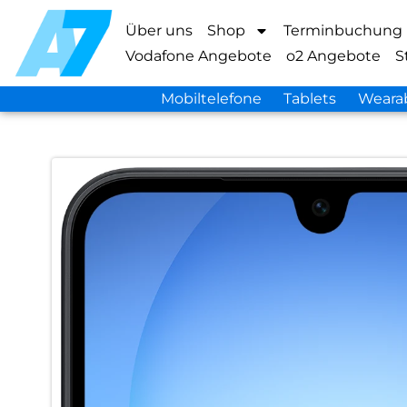
Über uns
Shop
Terminbuchung
Vodafone Angebote
o2 Angebote
S
Mobiltelefone
Tablets
Weara