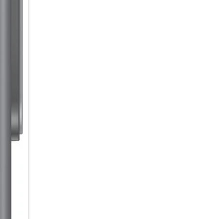
ausdrucksstarken Selfies präse
Ein Akku, der alles für dich gibt
Du bist gerne live dabei, am 
nächste Ladepause doch einfac
mit einer Kapazität von 5.000
beim stundenlangen Chatten,
ob du dir eine Auszeit gönnen
möchtest.
Für weniger Trennungsschmer
Speicher voll – und nichts wo
du dich nicht so schnell von 
verabschieden. Der interne Spei
gehört. Und wenn es doch mal e
einer microSD-Karte auf bis zu