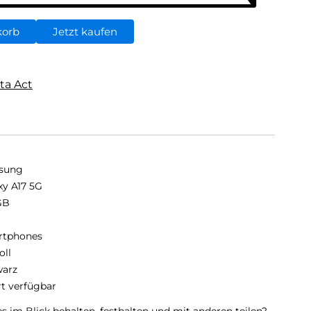
korb
Jetzt kaufen
ta Act
sung
xy A17 5G
GB
B
rtphones
oll
arz
rt verfügbar
 im Blick behalten, festhalten und mit anderen teilen?