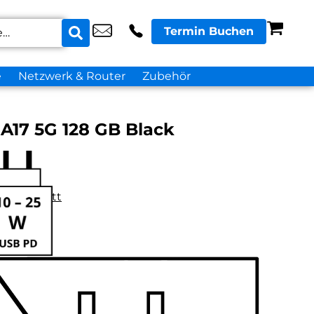
Termin Buchen
e
Netzwerk & Router
Zubehör
A17 5G 128 GB Black
datenblatt