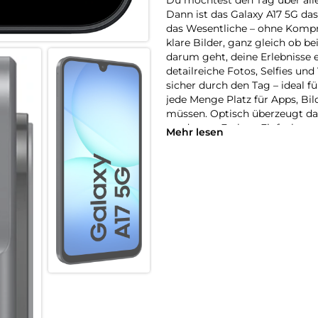
Dann ist das Galaxy A17 5G das
das Wesentliche – ohne Kompro
klare Bilder, ganz gleich ob 
darum geht, deine Erlebnisse e
detailreiche Fotos, Selfies un
sicher durch den Tag – ideal fü
jede Menge Platz für Apps, Bi
müssen. Optisch überzeugt da
modernen Farben. Einfach, pr
Mehr lesen
Bringt deine Welt zum Strahle
Ein Display, das für Klarheit 
du deine Fotos, Videos, Apps 
Farben genießen. Dank Full H
Details gut zur Geltung.
Blick für Details:
Smartphone und tolle Fotos –
kann die Kamera durchaus de
bietet die hochauflösende Haup
in deinen Motiven einfangen.
Galaxy A17 5G passende Linsen 
löst mit beeindruckenden 13 Me