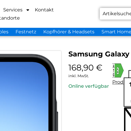
Services
Kontakt
tandorte
bles
Festnetz
Kopfhörer & Headsets
Smart Hom
Samsung Galaxy 
168,90
€
inkl. MwSt.
Produkt
Online verfügbar