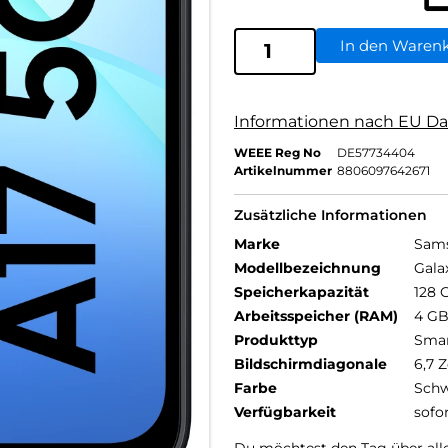
In den Waren
Informationen nach EU Da
WEEE Reg No
DE57734404
Artikelnummer
8806097642671
Zusätzliche Informationen
Marke
Sam
Modellbezeichnung
Gala
Speicherkapazität
128 
Arbeitsspeicher (RAM)
4 G
Produkttyp
Sma
Bildschirmdiagonale
6,7 Z
Farbe
Schw
Verfügbarkeit
sofo
Du möchtest den Tag über alles