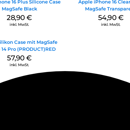
one 16 Plus Silicone Case
Apple iPhone 16 Clea
MagSafe Black
MagSafe Transpar
28,90
€
54,90
€
inkl. MwSt.
inkl. MwSt.
ilikon Case mit MagSafe
 14 Pro (PRODUCT)RED
57,90
€
inkl. MwSt.