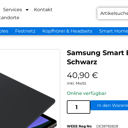
Services
Kontakt
tandorte
bles
Festnetz
Kopfhörer & Headsets
Smart Hom
Samsung Smart B
Schwarz
40,90
€
inkl. MwSt.
Online verfügbar
In den Waren
WEEE Reg No
DE38765828