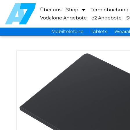
Über uns
Shop
Terminbuchung
Vodafone Angebote
o2 Angebote
S
Mobiltelefone
Tablets
Weara