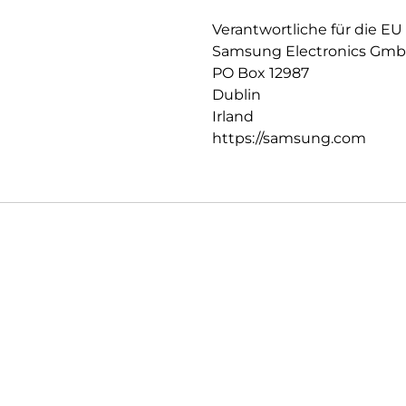
Handumdrehen mit deinen Auf
Tablet geschlossen hast und w
Verantwortliche für die EU
Samsung Electronics Gm
PO Box 12987
Dublin
Irland
https://samsung.com