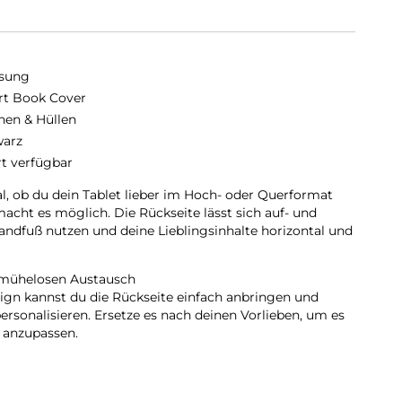
sung
t Book Cover
hen & Hüllen
arz
rt verfügbar
l, ob du dein Tablet lieber im Hoch- oder Querformat
acht es möglich. Die Rückseite lässt sich auf- und
tandfuß nutzen und deine Lieblingsinhalte horizontal und
 mühelosen Austausch
gn kannst du die Rückseite einfach anbringen und
rsonalisieren. Ersetze es nach deinen Vorlieben, um es
 anzupassen.
hemodus:
enn du das Smart Book Cover öffnest. So kannst du im