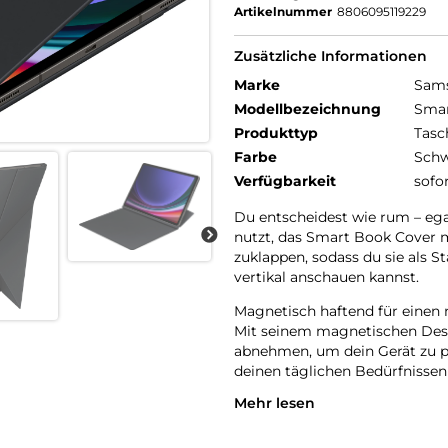
Artikelnummer
8806095119229
Zusätzliche Informationen
Marke
Sam
Modellbezeichnung
Smar
Produkttyp
Tasc
Farbe
Schw
Verfügbarkeit
sofo
Du entscheidest wie rum – ega
nutzt, das Smart Book Cover m
zuklappen, sodass du sie als S
vertikal anschauen kannst.
Magnetisch haftend für einen
Mit seinem magnetischen Desi
abnehmen, um dein Gerät zu pe
deinen täglichen Bedürfnissen
Mehr lesen
Automatischer Weck- und Ru
Dein Tablet geht sofort an, w