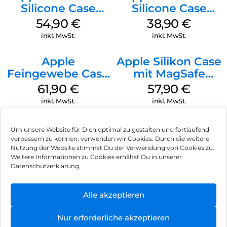
Silicone Case
Silicone Case
MagSafe Lake
MagSafe
54,90
€
38,90
€
Green
Ultramarine
inkl. MwSt.
inkl. MwSt.
Apple
Apple Silikon Case
Feingewebe Case
mit MagSafe
iPhone 15 Pro
iPhone 14 Pro
61,90
€
57,90
€
MagSafe Schwarz
(PRODUCT)RED
inkl. MwSt.
inkl. MwSt.
Um unsere Website für Dich optimal zu gestalten und fortlaufend
verbessern zu können, verwenden wir Cookies. Durch die weitere
Nutzung der Website stimmst Du der Verwendung von Cookies zu.
Impressum
Weitere Informationen zu Cookies erhältst Du in unserer
Datenschutzerklärung.
AGB
Datenschutz
Alle akzeptieren
Vertrag widerrufen
Nur erforderliche akzeptieren