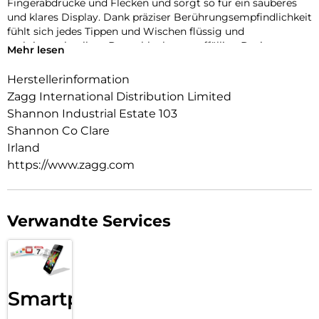
Fingerabdrücke und Flecken und sorgt so für ein sauberes
und klares Display. Dank präziser Berührungsempfindlichkeit
fühlt sich jedes Tippen und Wischen flüssig und
reaktionsschnell an. Das schlanke, unauffällige Design passt
Mehr lesen
problemlos in jede Tasche, während die kristallklare,
strapazierfähige Hülle die Seiten und die Rückseite Ihres
Herstellerinformation
Geräts schützt und dessen ursprüngliche Schönheit zur
Zagg International Distribution Limited
Geltung bringt.
Shannon Industrial Estate 103
Shannon Co Clare
Irland
https://www.zagg.com
Verwandte Services
Smartphone