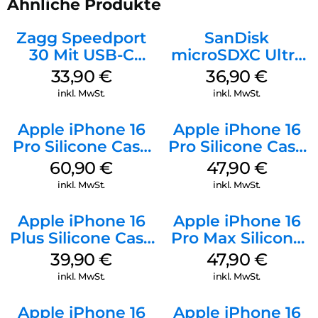
Ähnliche Produkte
Zagg Speedport
SanDisk
30 Mit USB-C
microSDXC Ultra
Kabel Weiß
128 GB + Adapter
33,90
€
36,90
€
Mobile
inkl. MwSt.
inkl. MwSt.
Apple iPhone 16
Apple iPhone 16
Pro Silicone Case
Pro Silicone Case
MagSafe Stone
MagSafe Denim
60,90
€
47,90
€
Gray
inkl. MwSt.
inkl. MwSt.
Apple iPhone 16
Apple iPhone 16
Plus Silicone Case
Pro Max Silicone
MagSafe Plum
Case MagSafe
39,90
€
47,90
€
Black
inkl. MwSt.
inkl. MwSt.
Apple iPhone 16
Apple iPhone 16