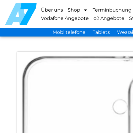
Über uns
Shop
Terminbuchung
Vodafone Angebote
o2 Angebote
S
Mobiltelefone
Tablets
Weara