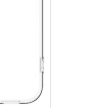
Wischfest: Mit der wischfesten
sauberes, glattes Aussehen sorg
Clear, strapazierfähiges Gehäu
strapazierfähiges Gehäuse, da
beim Stil einzugehen.
Taschenfreundliches Design: D
Ihre Tasche, ohne aufzutragen.
Snap Installation: Die einfache
Probleme, so dass Sie Ihr Tele