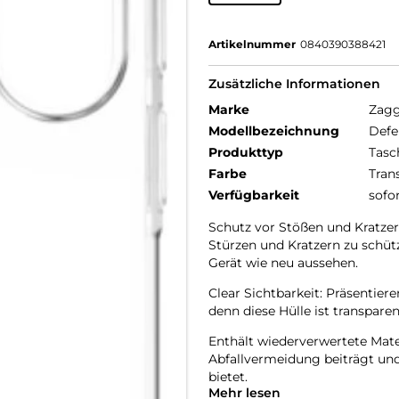
Artikelnummer
0840390388421
Zusätzliche Informationen
Marke
Zag
Modellbezeichnung
Defe
Produkttyp
Tasc
Farbe
Tran
Verfügbarkeit
sofo
Schutz vor Stößen und Kratzern
Stürzen und Kratzern zu schütz
Gerät wie neu aussehen.
Clear Sichtbarkeit: Präsentieren
denn diese Hülle ist transparen
Enthält wiederverwertete Mater
Abfallvermeidung beiträgt und 
bietet.
Mehr lesen