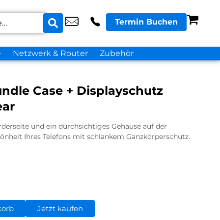
Termin Buchen
e
Netzwerk & Router
Zubehör
ndle Case + Displayschutz
ear
rderseite und ein durchsichtiges Gehäuse auf der
hönheit Ihres Telefons mit schlankem Ganzkörperschutz.
korb
Jetzt kaufen