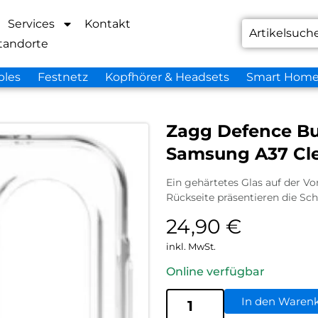
Services
Kontakt
tandorte
bles
Festnetz
Kopfhörer & Headsets
Smart Hom
Zagg Defence Bu
Samsung A37 Cl
Ein gehärtetes Glas auf der Vo
Rückseite präsentieren die Sc
24,90
€
inkl. MwSt.
Online verfügbar
In den Waren