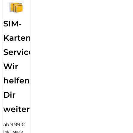
Sende eine Textnachricht, nimm einen Anruf an, hör Musik,
verwende Siri und erhalte Mitteilungen. Die Series 11 (GPS)
funktioniert mit deinem iPhone und im WLAN, damit du in
Verbindung bleibst.
SIM-
Karten
Service:
Wir
helfen
Dir
weiter
ab 9,99 €
inkl. MwSt.