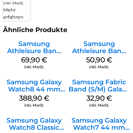
inkl. MwSt.
Mehr
erfahren
Ähnliche Produkte
Samsung
Samsung
Athleisure Band
Athleisure Band
(S/M) Galaxy
(M/L) Galaxy
69,90
€
50,90
€
Watch8/Watch8
Watch8/Watch8
inkl. MwSt.
inkl. MwSt.
Classic Sage
Classic Green
Samsung Galaxy
Samsung Fabric
Watch8 44 mm
Band (S/M) Galaxy
Graphite
Watch8/Watch8
388,90
€
32,90
€
Classic Red
inkl. MwSt.
inkl. MwSt.
Samsung Galaxy
Samsung Galaxy
Watch8 Classic
Watch7 44 mm