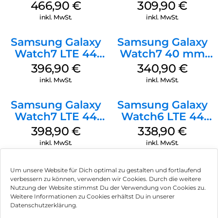
White
Silver
466,90
€
309,90
€
inkl. MwSt.
inkl. MwSt.
Samsung Galaxy
Samsung Galaxy
Watch7 LTE 44
Watch7 40 mm
mm Green
Green
396,90
€
340,90
€
inkl. MwSt.
inkl. MwSt.
Samsung Galaxy
Samsung Galaxy
Watch7 LTE 44
Watch6 LTE 44
mm Silver
mm Graphite
398,90
€
338,90
€
inkl. MwSt.
inkl. MwSt.
Um unsere Website für Dich optimal zu gestalten und fortlaufend
verbessern zu können, verwenden wir Cookies. Durch die weitere
Nutzung der Website stimmst Du der Verwendung von Cookies zu.
Impressum
Weitere Informationen zu Cookies erhältst Du in unserer
Datenschutzerklärung.
AGB