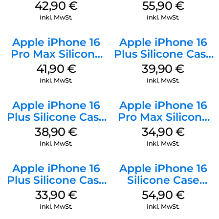
Luna Grey
Case MagSafe
42,90
€
55,90
€
Stone Gray
inkl. MwSt.
inkl. MwSt.
Apple iPhone 16
Apple iPhone 16
Pro Max Silicone
Plus Silicone Case
Case MagSafe
MagSafe Plum
41,90
€
39,90
€
Ultramarine
inkl. MwSt.
inkl. MwSt.
Apple iPhone 16
Apple iPhone 16
Plus Silicone Case
Pro Max Silicone
MagSafe Denim
Case MagSafe
38,90
€
34,90
€
Denim
inkl. MwSt.
inkl. MwSt.
Apple iPhone 16
Apple iPhone 16
Plus Silicone Case
Silicone Case
MagSafe Lake
MagSafe Black
33,90
€
54,90
€
Green
inkl. MwSt.
inkl. MwSt.